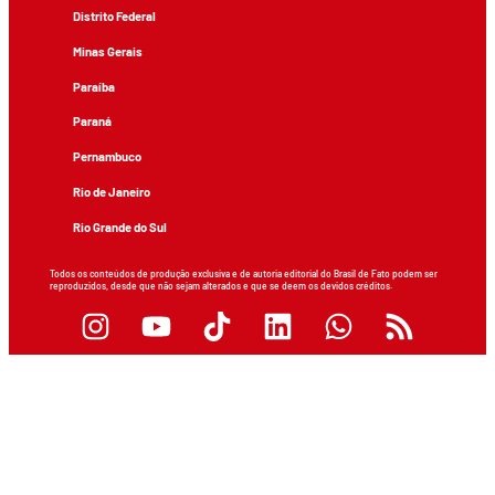
Distrito Federal
Minas Gerais
Paraíba
Paraná
Pernambuco
Rio de Janeiro
Rio Grande do Sul
Todos os conteúdos de produção exclusiva e de autoria editorial do Brasil de Fato podem ser
reproduzidos, desde que não sejam alterados e que se deem os devidos créditos.