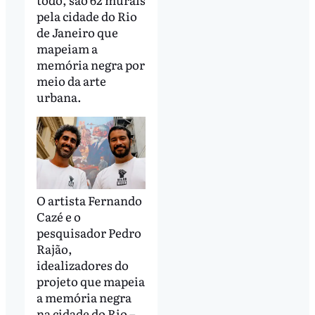
pela cidade do Rio
de Janeiro que
mapeiam a
memória negra por
meio da arte
urbana.
O artista Fernando
Cazé e o
pesquisador Pedro
Rajão,
idealizadores do
projeto que mapeia
a memória negra
na cidade do Rio –