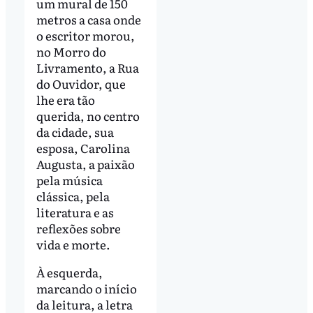
um mural de 150
metros a casa onde
o escritor morou,
no Morro do
Livramento, a Rua
do Ouvidor, que
lhe era tão
querida, no centro
da cidade, sua
esposa, Carolina
Augusta, a paixão
pela música
clássica, pela
literatura e as
reflexões sobre
vida e morte.
À esquerda,
marcando o início
da leitura, a letra