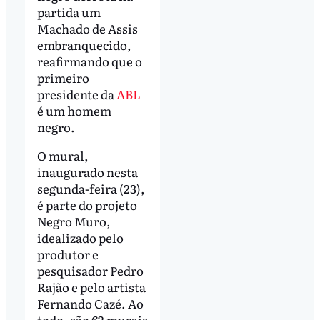
partida um
Machado de Assis
embranquecido,
reafirmando que o
primeiro
presidente da
ABL
é um homem
negro.
O mural,
inaugurado nesta
segunda-feira (23),
é parte do projeto
Negro Muro,
idealizado pelo
produtor e
pesquisador Pedro
Rajão e pelo artista
Fernando Cazé. Ao
todo, são 62 murais