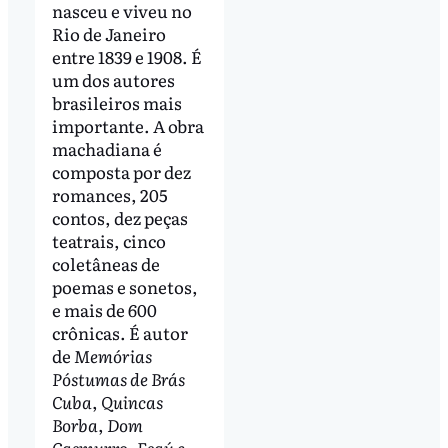
nasceu e viveu no
Rio de Janeiro
entre 1839 e 1908. É
um dos autores
brasileiros mais
importante. A obra
machadiana é
composta por dez
romances, 205
contos, dez peças
teatrais, cinco
coletâneas de
poemas e sonetos,
e mais de 600
crônicas. É autor
de
Memórias
Póstumas de Brás
Cuba
,
Quincas
Borba
,
Dom
Casmurro
,
Esaú e