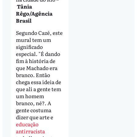
Tânia
Rêgo/Agência
Brasil
Segundo Cazé, este
mural tem um
significado
especial. "É dando
fim à história de
que Machado era
branco. Então
chega essa ideia de
que ali a gente tem
um homem
branco, né?. A
gente costuma
dizer que arte e
educação
antirracista