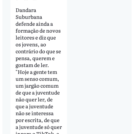
Dandara
Suburbana
defende ainda a
formação de novos
leitores e diz que
os jovens, ao
contrário do que se
pensa, querem e
gostam de ler.
"Hoje a gente tem
um senso comum,
um jargão comum
de que a juventude
não quer ler, de
que a juventude
não se interessa
por escrita, de que
a juventude só quer
ir para o TikTok, a