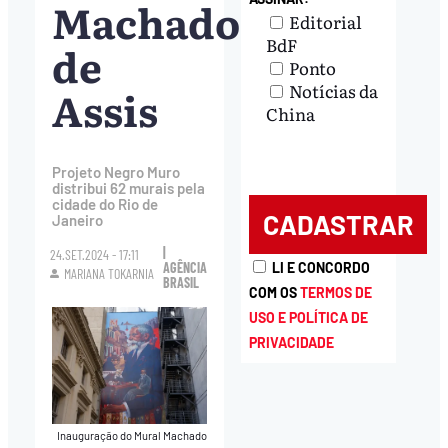
Machado
Editorial
BdF
de
Ponto
Notícias da
Assis
China
Projeto Negro Muro
distribui 62 murais pela
cidade do Rio de
Janeiro
|
24.SET.2024 - 17:11
LI E CONCORDO
AGÊNCIA
MARIANA TOKARNIA
BRASIL
COM OS
TERMOS DE
USO E POLÍTICA DE
PRIVACIDADE
Inauguração do Mural Machado