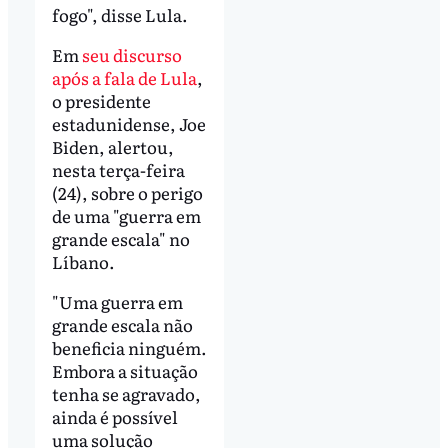
fogo", disse Lula.
Em
seu discurso
após a fala de Lula
,
o presidente
estadunidense, Joe
Biden, alertou,
nesta terça-feira
(24), sobre o perigo
de uma "guerra em
grande escala" no
Líbano.
"Uma guerra em
grande escala não
beneficia ninguém.
Embora a situação
tenha se agravado,
ainda é possível
uma solução