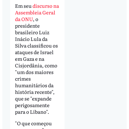
Em seu
discurso na
Assembleia Geral
da ONU
, o
presidente
brasileiro Luiz
Inácio Lula da
Silva classificou os
ataques de Israel
em Gaza e na
Cisjordânia, como
"um dos maiores
crimes
humanitários da
história recente",
que se "expande
perigosamente
para o Líbano".
"O que começou