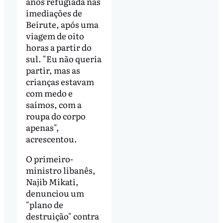
anos refugiada nas
imediações de
Beirute, após uma
viagem de oito
horas a partir do
sul. "Eu não queria
partir, mas as
crianças estavam
com medo e
saímos, com a
roupa do corpo
apenas",
acrescentou.
O primeiro-
ministro libanês,
Najib Mikati,
denunciou um
"plano de
destruição" contra