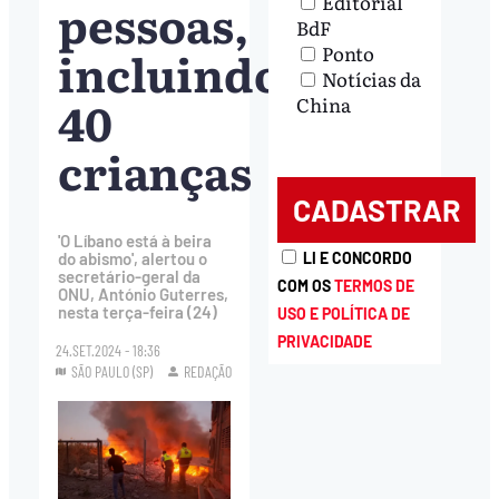
Editorial
pessoas,
BdF
incluindo
Ponto
Notícias da
40
China
crianças
'O Líbano está à beira
LI E CONCORDO
do abismo', alertou o
secretário-geral da
COM OS
TERMOS DE
ONU, António Guterres,
nesta terça-feira (24)
USO E POLÍTICA DE
PRIVACIDADE
24.SET.2024 - 18:36
SÃO PAULO (SP)
REDAÇÃO