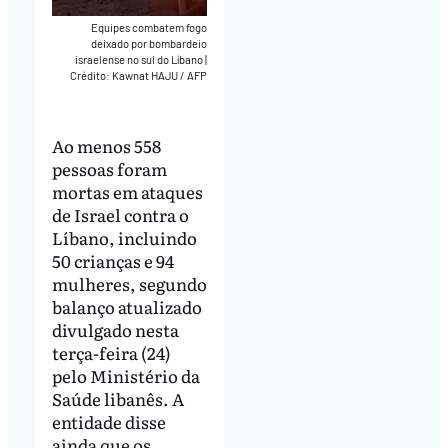
Equipes combatem fogo
deixado por bombardeio
israelense no sul do Líbano
|
Crédito: Kawnat HAJU / AFP
Ao menos 558
pessoas foram
mortas em ataques
de Israel contra o
Líbano, incluindo
50 crianças e 94
mulheres, segundo
balanço atualizado
divulgado nesta
terça-feira (24)
pelo Ministério da
Saúde libanês. A
entidade disse
ainda que os