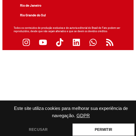
Rio de Janeiro
Rio Grande do Sul
Todos os conteúdos de produção exclusiva e de autoria editorial do Brasil de Fato podem ser
reproduzidos, desde que não sejam alterados e que se deem os devidos créditos.
Este site utiliza cookies para melhorar sua experiência de
navegação.
GDPR
RECUSAR
PERMITIR