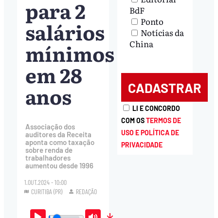
para 2
BdF
Ponto
salários
Notícias da
China
mínimos
em 28
anos
LI E CONCORDO
COM OS
TERMOS DE
Associação dos
USO E POLÍTICA DE
auditores da Receita
aponta como taxação
PRIVACIDADE
sobre renda de
trabalhadores
aumentou desde 1996
1.OUT.2024 - 10:00
CURITIBA (PR)
REDAÇÃO