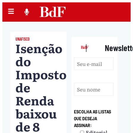
UNAFISCO
Isenção
|
Newslett
do
Imposto
de
Renda
baixou
ESCOLHA AS LISTAS
QUE DESEJA
de 8
ASSINAR:
Editorial