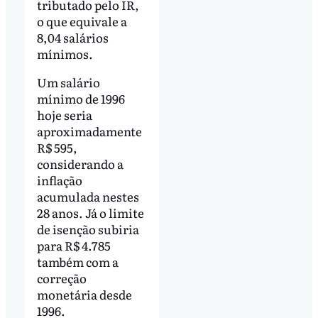
tributado pelo IR,
o que equivale a
8,04 salários
mínimos.
Um salário
mínimo de 1996
hoje seria
aproximadamente
R$ 595,
considerando a
inflação
acumulada nestes
28 anos. Já o limite
de isenção subiria
para R$ 4.785
também com a
correção
monetária desde
1996.