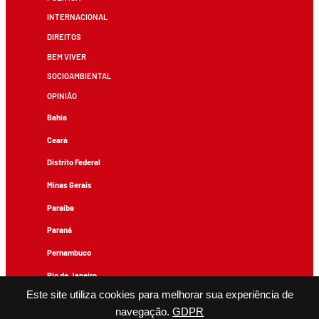
INTERNACIONAL
DIREITOS
BEM VIVER
SOCIOAMBIENTAL
OPINIÃO
Bahia
Ceará
Distrito Federal
Minas Gerais
Paraíba
Paraná
Pernambuco
Rio de Janeiro
Este site utiliza cookies para melhorar sua experiência de
Rio Grande do Sul
navegação.
GDPR