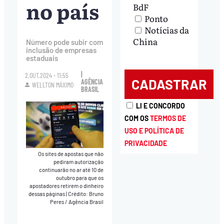
no país
BdF
Ponto
Notícias da
China
Número pode subir com
inclusão de empresas
estaduais
|
2.OUT.2024 - 11:55
AGÊNCIA
WELLTON MÁXIMO
BRASIL
LI E CONCORDO
COM OS
TERMOS DE
USO E POLÍTICA DE
PRIVACIDADE
Os sites de apostas que não
pediram autorização
continuarão no ar até 10 de
outubro para que os
apostadores retirem o dinheiro
dessas páginas
|
Crédito: Bruno
Peres / Agência Brasil