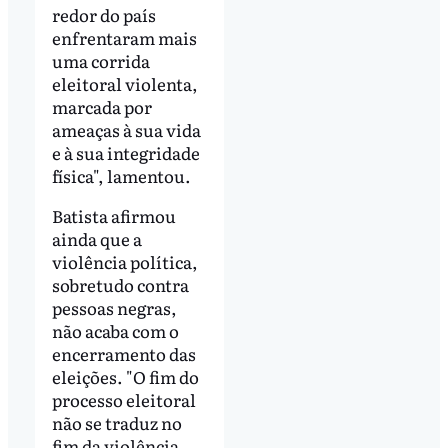
redor do país
enfrentaram mais
uma corrida
eleitoral violenta,
marcada por
ameaças à sua vida
e à sua integridade
física", lamentou.
Batista afirmou
ainda que a
violência política,
sobretudo contra
pessoas negras,
não acaba com o
encerramento das
eleições. "O fim do
processo eleitoral
não se traduz no
fim da violência