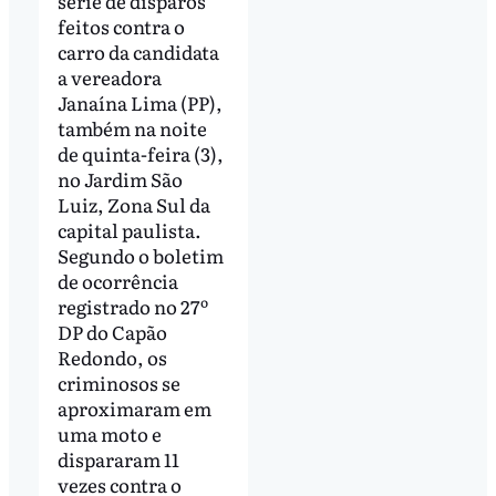
série de disparos
feitos contra o
carro da candidata
a vereadora
Janaína Lima (PP),
também na noite
de quinta-feira (3),
no Jardim São
Luiz, Zona Sul da
capital paulista.
Segundo o boletim
de ocorrência
registrado no 27º
DP do Capão
Redondo, os
criminosos se
aproximaram em
uma moto e
dispararam 11
vezes contra o