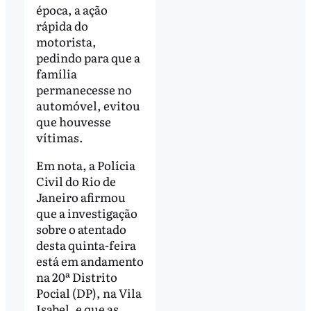
época, a ação
rápida do
motorista,
pedindo para que a
família
permanecesse no
automóvel, evitou
que houvesse
vítimas.
Em nota, a Polícia
Civil do Rio de
Janeiro afirmou
que a investigação
sobre o atentado
desta quinta-feira
está em andamento
na 20ª Distrito
Pocial (DP), na Vila
Isabel, e que as