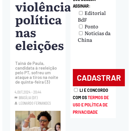
violência
ASSINAR:
Editorial
política
BdF
Ponto
nas
Notícias da
eleições
China
Tainá de Paula,
candidata à reeleição
pelo PT, sofreu um
ataque a tiros na noite
de quinta-feira (3)
LI E CONCORDO
4.OUT.2024 - 20:44
COM OS
TERMOS DE
BRASÍLIA (DF)
LEONARDO FERNANDES
USO E POLÍTICA DE
PRIVACIDADE