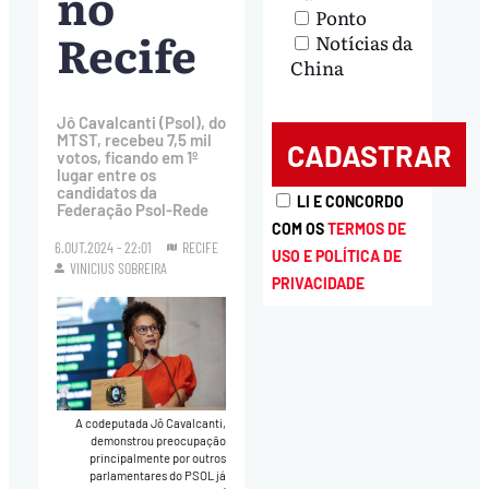
no
Ponto
Recife
Notícias da
China
Jô Cavalcanti (Psol), do
MTST, recebeu 7,5 mil
votos, ficando em 1º
lugar entre os
candidatos da
LI E CONCORDO
Federação Psol-Rede
COM OS
TERMOS DE
6.OUT.2024 - 22:01
RECIFE
USO E POLÍTICA DE
VINICIUS SOBREIRA
PRIVACIDADE
A codeputada Jô Cavalcanti,
demonstrou preocupação
principalmente por outros
parlamentares do PSOL já