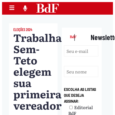
ELEIÇÕES 2024
Trabalhadores
|
Newslett
Sem-
Teto
elegem
sua
primeira
ESCOLHA AS LISTAS
QUE DESEJA
vereadora
ASSINAR:
Editorial
BdF