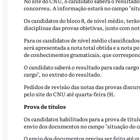
No site do CNU, o candidato saberá o resultado
concorreu. A informação estará no campo "situ
Os candidatos do bloco 8, de nível médio, terã
disciplinas das provas objetivas, junto com no
Para os candidatos de nível médio classificados
será apresentada a nota total obtida e a nota 
de conhecimentos gramaticais, que correspond
O candidato saberá o resultado para cada cargo
cargo", no extrato do resultado.
Pedidos de revisão das notas das provas discurs
pelo site do CNU até quarta-feira (9).
Prova de títulos
Os candidatos habilitados para a prova de títu
envio dos documentos no campo "situação do ca
O envio dos documentos precisa ser feito até 