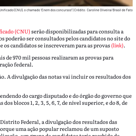
Unificado (CNU), o chamado ‘Enem dos concursos”
|
Crédito: Caroline Oliveira/Brasil de Fato
ficado (CNU)
serão disponibilizadas para consulta a
ados poderão ser consultados pelos candidatos no site do
 os candidatos se inscreveram para as provas
(link)
.
ais de 970 mil pessoas realizaram as provas para
ração federal.
o. A divulgação das notas vai incluir os resultados dos
pendendo do cargo disputado e do órgão do governo que
dos blocos 1, 2, 3, 5, 6, 7, de nível superior, e do 8, de
Distrito Federal, a divulgação dos resultados das
u porque uma ação popular reclamou de um suposto
licação, um grupo de candidatos teria recebido de