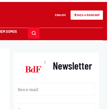
ENGLISH
OUÇA A RÁDIO BDF
UEM SOMOS
Newsletter
|