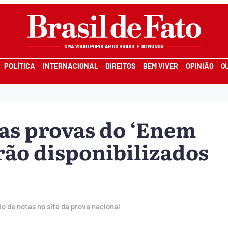
POLÍTICA
INTERNACIONAL
DIREITOS
BEM VIVER
OPINIÃO
Q
as provas do ‘Enem
rão disponibilizados
 de notas no site da prova nacional