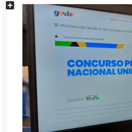
X
Share