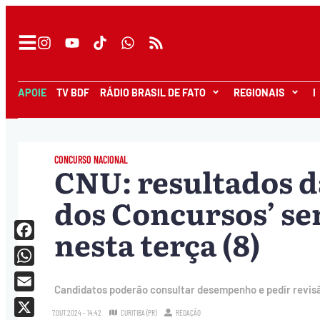
APOIE
TV BDF
RÁDIO BRASIL DE FATO
REGIONAIS
I
CONCURSO NACIONAL
CNU: resultados d
dos Concursos’ se
nesta terça (8)
Facebook
WhatsApp
Candidatos poderão consultar desempenho e pedir revisão
Email
7.OUT.2024 - 14:42
CURITIBA (PR)
REDAÇÃO