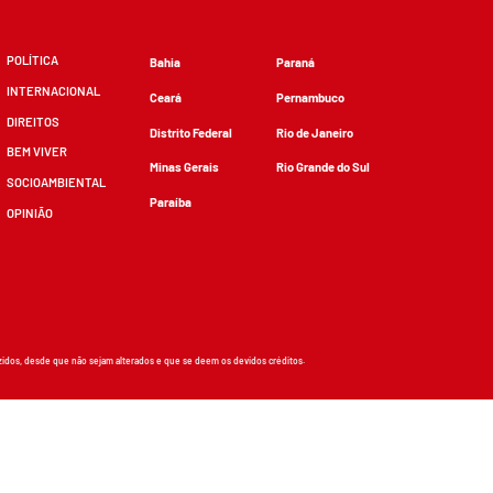
POLÍTICA
Bahia
Paraná
INTERNACIONAL
Ceará
Pernambuco
DIREITOS
Distrito Federal
Rio de Janeiro
BEM VIVER
Minas Gerais
Rio Grande do Sul
SOCIOAMBIENTAL
Paraíba
OPINIÃO
zidos, desde que não sejam alterados e que se deem os devidos créditos.