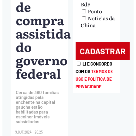
de
BdF
Ponto
compra
Notícias da
China
assistida
do
governo
LI E CONCORDO
federal
COM OS
TERMOS DE
USO E POLÍTICA DE
PRIVACIDADE
Cerca de 380 famílias
atingidas pela
enchente na capital
gaúcha estão
habilitadas para
escolher imóveis
subsidiados
9.OUT.2024 - 20:25