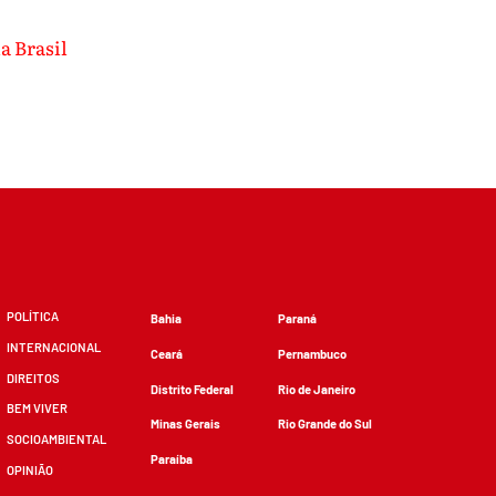
a Brasil
POLÍTICA
Bahia
Paraná
INTERNACIONAL
Ceará
Pernambuco
DIREITOS
Distrito Federal
Rio de Janeiro
BEM VIVER
Minas Gerais
Rio Grande do Sul
SOCIOAMBIENTAL
Paraíba
OPINIÃO