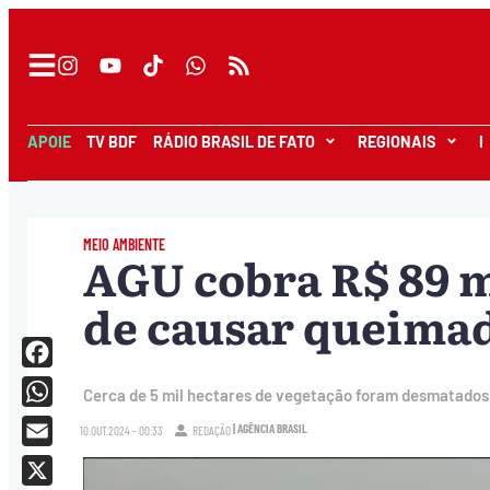
APOIE
TV BDF
RÁDIO BRASIL DE FATO
REGIONAIS
I
MEIO AMBIENTE
AGU cobra R$ 89 m
de causar queima
Facebook
Cerca de 5 mil hectares de vegetação foram desmatados
WhatsApp
| AGÊNCIA BRASIL
10.OUT.2024 - 00:33
REDAÇÃO
Email