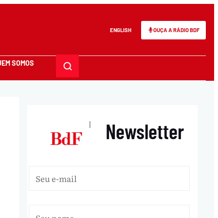
ENGLISH
OUÇA A RÁDIO BDF
UEM SOMOS
Newsletter
|