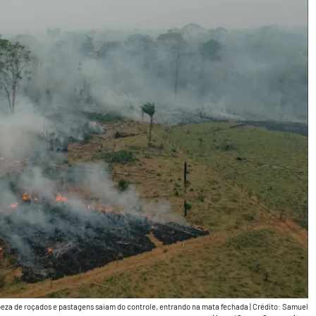
eza de roçados e pastagens saiam do controle, entrando na mata fechada
|
Crédito: Samuel