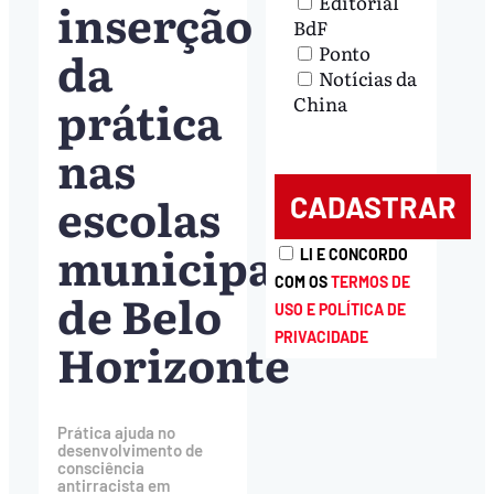
Editorial
inserção
BdF
da
Ponto
Notícias da
prática
China
nas
escolas
municipais
LI E CONCORDO
COM OS
TERMOS DE
de Belo
USO E POLÍTICA DE
PRIVACIDADE
Horizonte
Prática ajuda no
desenvolvimento de
consciência
antirracista em