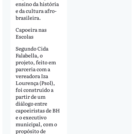
ensino da história
e da cultura afro-
brasileira.
Capoeira nas
Escolas
Segundo Cida
Falabella, o
projeto, feito em
parceria com a
vereadora Iza
Lourença (Psol),
foi construído a
partir de um
diálogo entre
capoeiristas de BH
e o executivo
municipal, com o
propósito de