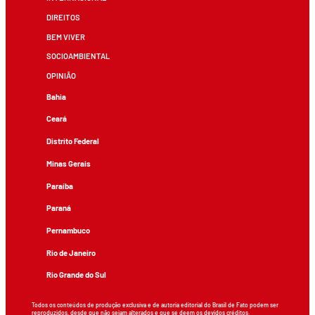
DIREITOS
BEM VIVER
SOCIOAMBIENTAL
OPINIÃO
Bahia
Ceará
Distrito Federal
Minas Gerais
Paraíba
Paraná
Pernambuco
Rio de Janeiro
Rio Grande do Sul
Todos os conteúdos de produção exclusiva e de autoria editorial do Brasil de Fato podem ser
reproduzidos, desde que não sejam alterados e que se deem os devidos créditos.