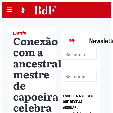
EDUCAÇÃO
Conexão
|
Newslett
com a
ancestralidade:
mestre
de
capoeira
ESCOLHA AS LISTAS
celebra
QUE DESEJA
ASSINAR: