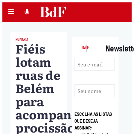
ROMARIA
Fiéis
|
Newslett
lotam
ruas de
Belém
para
acompanhar
ESCOLHA AS LISTAS
procissão
QUE DESEJA
ASSINAR: