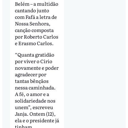
Belém – a multidão
cantando junto
com Fafá a letra de
Nossa Senhora,
canção composta
por Roberto Carlos
e Erasmo Carlos.
“Quanta gratidão
por viver o Círio
novamente e poder
agradecer por
tantas bênçãos
nessa caminhada.
A fé, o amor e a
solidariedade nos
unem”, escreveu
Janja. Ontem (12),
ela e o presidente já
tinham