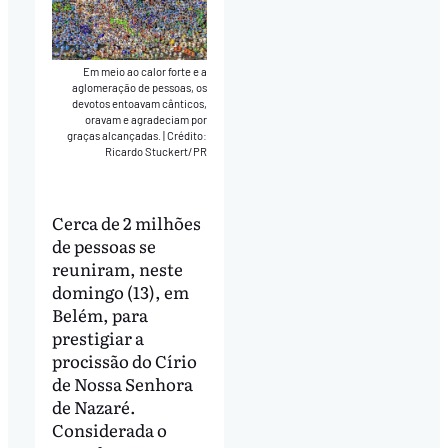
Em meio ao calor forte e a
aglomeração de pessoas, os
devotos entoavam cânticos,
oravam e agradeciam por
graças alcançadas.
|
Crédito:
Ricardo Stuckert/PR
Cerca de 2 milhões
de pessoas se
reuniram, neste
domingo (13), em
Belém, para
prestigiar a
procissão do Círio
de Nossa Senhora
de Nazaré.
Considerada o