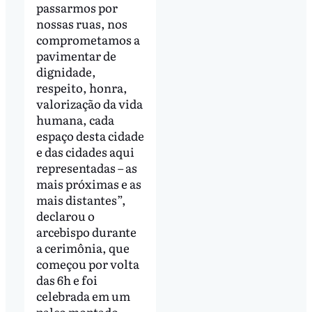
passarmos por
nossas ruas, nos
comprometamos a
pavimentar de
dignidade,
respeito, honra,
valorização da vida
humana, cada
espaço desta cidade
e das cidades aqui
representadas – as
mais próximas e as
mais distantes”,
declarou o
arcebispo durante
a cerimônia, que
começou por volta
das 6h e foi
celebrada em um
palco montado