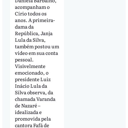
Daniela Barbalho,
acompanham o
Círio todos os
anos. A primeira-
dama da
República, Janja
Lula da Silva,
também postou um
vídeo em sua conta
pessoal.
Visivelmente
emocionado, o
presidente Luiz
Inácio Lula da
Silva observa, da
chamada Varanda
de Nazaré –
idealizada e
promovida pela
cantora Fafá de