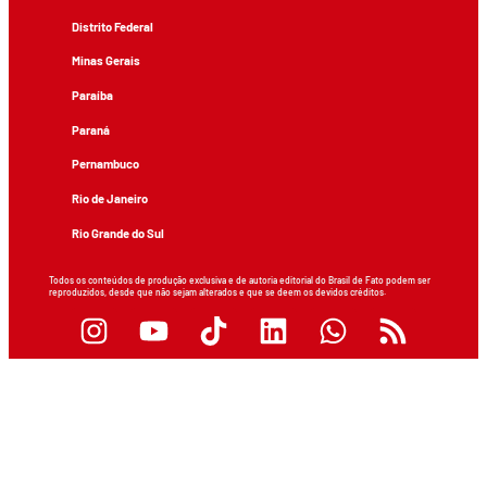
Distrito Federal
Minas Gerais
Paraíba
Paraná
Pernambuco
Rio de Janeiro
Rio Grande do Sul
Todos os conteúdos de produção exclusiva e de autoria editorial do Brasil de Fato podem ser
reproduzidos, desde que não sejam alterados e que se deem os devidos créditos.