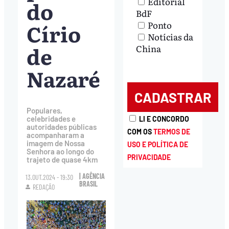
Editorial
do
BdF
Círio
Ponto
Notícias da
de
China
Nazaré
Populares,
celebridades e
LI E CONCORDO
autoridades públicas
COM OS
TERMOS DE
acompanharam a
imagem de Nossa
USO E POLÍTICA DE
Senhora ao longo do
PRIVACIDADE
trajeto de quase 4km
| AGÊNCIA
13.OUT.2024 - 19:30
BRASIL
REDAÇÃO