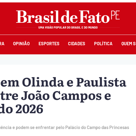
RA
OPINIÃO
ESPORTES
CIDADES
POLÍTICA
QUEM 
 em Olinda e Paulista
tre João Campos e
do 2026
luência e podem se enfrentar pelo Palácio do Campo das Princesas