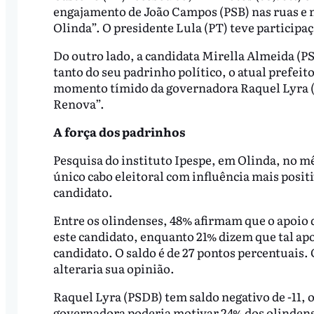
engajamento de João Campos (PSB) nas ruas e na
Olinda”. O presidente Lula (PT) teve participa
Do outro lado, a candidata Mirella Almeida (PS
tanto do seu padrinho político, o atual prefei
momento tímido da governadora Raquel Lyra (PS
Renova”.
A força dos padrinhos
Pesquisa do instituto Ipespe, em Olinda, no m
único cabo eleitoral com influência mais posit
candidato.
Entre os olindenses, 48% afirmam que o apoio d
este candidato, enquanto 21% dizem que tal apo
candidato. O saldo é de 27 pontos percentuais.
alteraria sua opinião.
Raquel Lyra (PSDB) tem saldo negativo de -11, 
governadora poderia motivar 24% dos olindens