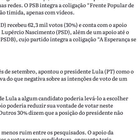
s redes. O PSB integra a coligação “Frente Popular de
ção tímida, apenas com vídeos.
D) recebeu 62,3 mil votos (30%) e conta com o apoio
to Lupércio Nascimento (PSD), além de um apoio até o
DB), cujo partido integra a coligação “A Esperança se
ês de setembro, apontou o presidente Lula (PT) como o
iva do que negativa sobre as intenções de voto de um
e Lula a algum candidato poderia levá-lo a escolher
io poderia reduzir sua vontade de votar neste
 Outros 30% dizem que a posição do presidente não
o menos ruim entre os pesquisados. O apoio da
es a votar numa candidatura, enquanto teria