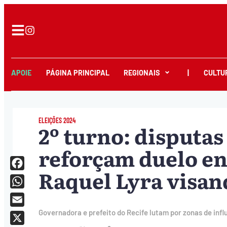
APOIE
PÁGINA PRINCIPAL
REGIONAIS
|
CULTU
ELEIÇÕES 2024
2º turno: disputas
reforçam duelo en
Raquel Lyra visan
Facebook
WhatsApp
Email
Governadora e prefeito do Recife lutam por zonas de inf