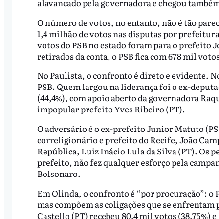
alavancado pela governadora e chegou também 
O número de votos, no entanto, não é tão pare
1,4 milhão de votos nas disputas por prefeitur
votos do PSB no estado foram para o prefeito 
retirados da conta, o PSB fica com 678 mil voto
No Paulista, o confronto é direto e evidente.
PSB. Quem largou na liderança foi o ex-deputa
(44,4%), com apoio aberto da governadora Raqu
impopular prefeito Yves Ribeiro (PT).
O adversário é o ex-prefeito Junior Matuto (PS
correligionário e prefeito do Recife, João Cam
República, Luiz Inácio Lula da Silva (PT). Os 
prefeito, não fez qualquer esforço pela campa
Bolsonaro.
Em Olinda, o confronto é “por procuração”: o
mas compõem as coligações que se enfrentam pe
Castello (PT) recebeu 80,4 mil votos (38,75%) e