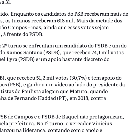
a 31.
cido. Enquanto os candidatos do PSB receberam mais de
as, os tucanos receberam 618 mil. Mais da metade dos
João Campos – mas, ainda que esses votos sejam
s, à frente do PSDB.
 No 2º turno se enfrentam um candidato do PSDB e um do
do Ramos Santana (PSDB), que recebeu 74,1 mil votos
el Lyra (PSDB) e um apoio bastante discreto do
B), que recebeu 51,2 mil votos (30,7%) e tem apoio do
pos (PSB), e ganhou um vídeo ao lado do presidente da
petistas do Paulista alegam que Matuto, quando
nha de Fernando Haddad (PT), em 2018, contra
 PSB de Campos e o PSDB de Raquel não protagonizam,
la prefeitura. No 1º turno, o vereador Vinicius
 largou na liderança, contando com o apoio e