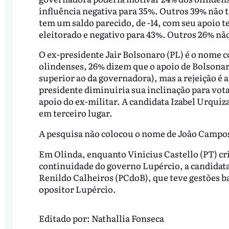
influência negativa para 35%. Outros 39% não t
tem um saldo parecido, de -14, com seu apoio t
eleitorado e negativo para 43%. Outros 26% nã
O ex-presidente Jair Bolsonaro (PL) é o nome c
olindenses, 26% dizem que o apoio de Bolsonar
superior ao da governadora), mas a rejeição é 
presidente diminuiria sua inclinação para vot
apoio do ex-militar. A candidata Izabel Urquiza
em terceiro lugar.
A pesquisa não colocou o nome de João Campos
Em Olinda, enquanto Vinicius Castello (PT) crit
continuidade do governo Lupércio, a candidata
Renildo Calheiros (PCdoB), que teve gestões ba
opositor Lupércio.
Editado por:
Nathallia Fonseca