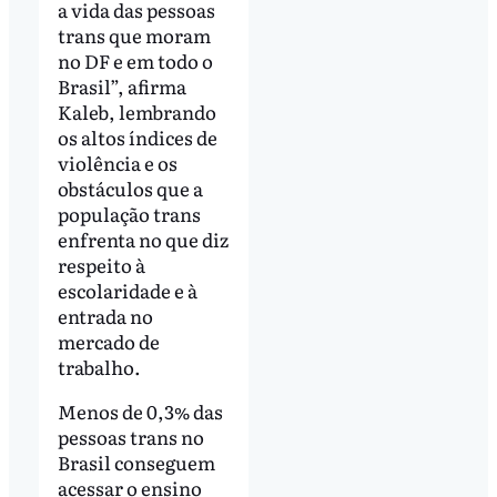
a vida das pessoas
trans que moram
no DF e em todo o
Brasil”, afirma
Kaleb, lembrando
os altos índices de
violência e os
obstáculos que a
população trans
enfrenta no que diz
respeito à
escolaridade e à
entrada no
mercado de
trabalho.
Menos de 0,3% das
pessoas trans no
Brasil conseguem
acessar o ensino