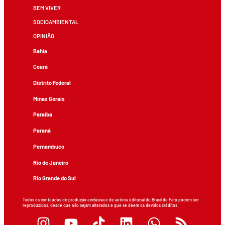
BEM VIVER
SOCIOAMBIENTAL
OPINIÃO
Bahia
Ceará
Distrito Federal
Minas Gerais
Paraíba
Paraná
Pernambuco
Rio de Janeiro
Rio Grande do Sul
Todos os conteúdos de produção exclusiva e de autoria editorial do Brasil de Fato podem ser
reproduzidos, desde que não sejam alterados e que se deem os devidos créditos.