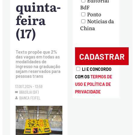
Editorial
quinta-
BdF
Ponto
feira
Notícias da
(17)
China
Texto propõe que 2%
das vagas em todas as
modalidades de
ingresso na graduação
LI E CONCORDO
sejam reservados para
pessoas trans
COM OS
TERMOS DE
USO E POLÍTICA DE
17.OUT.2024 - 13:59
PRIVACIDADE
BRASÍLIA (DF)
BIANCA FEIFEL