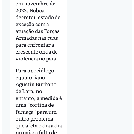
em novembro de
2023, Noboa
decretou estado de
exceção com a
atuação das Forças
Armadas nas ruas
para enfrentar a
crescente onda de
violência no país.
Para o sociólogo
equatoriano
Agustín Burbano
de Lara, no
entanto, a medida é
uma “cortina de
fumaça” para um
outro problema
que afeta o dia a dia
no país: a falta de