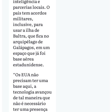
inteligência e
parcerias locais. O
país tem acordos
militares,
inclusive, para
usar a ilha de
Baltra, que fica no
arquipélago de
Galápagos, em um
espaço que já foi
base aérea
estadunidense.
“Os EUA não
precisam ter uma
base aqui, a
tecnologia avançou
de tal maneira que
não é necessário
ter uma presença