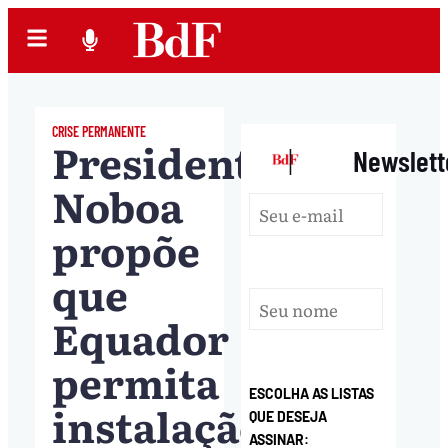
CRISE PERMANENTE
Presidente
|
Newslett
Noboa
propõe
que
Equador
permita
ESCOLHA AS LISTAS
instalação
QUE DESEJA
ASSINAR: