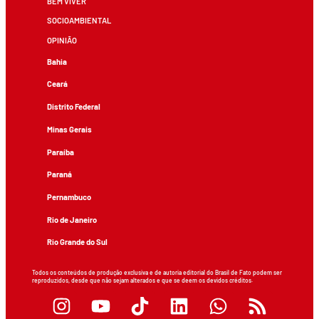
BEM VIVER
SOCIOAMBIENTAL
OPINIÃO
Bahia
Ceará
Distrito Federal
Minas Gerais
Paraíba
Paraná
Pernambuco
Rio de Janeiro
Rio Grande do Sul
Todos os conteúdos de produção exclusiva e de autoria editorial do Brasil de Fato podem ser
reproduzidos, desde que não sejam alterados e que se deem os devidos créditos.