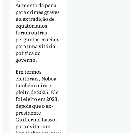
Aumento da pena
para crimes graves
e a extradição de
equatorianos
foram outras
perguntas cruciais
para uma vitória
política do
governo.
Em termos
eleitorais, Noboa
também mira o
pleito de 2025. Ele
foi eleito em 2023,
depois que o ex-
presidente
Guillermo Lasso,
para evitar um
impeachment, teve