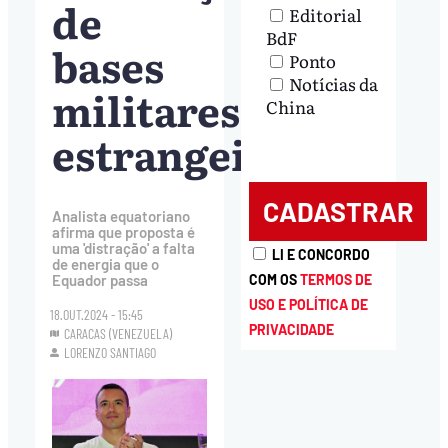
de
Editorial
BdF
bases
Ponto
Notícias da
militares
China
estrangeiras
Analista equatoriano
afirma que proposta é
uma 'distração' a falta
LI E CONCORDO
de energia que o
COM OS
TERMOS DE
Equador passa
USO E POLÍTICA DE
18.OUT.2024 - 15:45
PRIVACIDADE
CARACAS (VENEZUELA)
LORENZO SANTIAGO