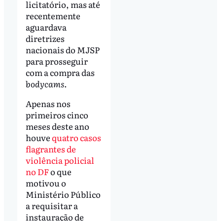
licitatório, mas até
recentemente
aguardava
diretrizes
nacionais do MJSP
para prosseguir
com a compra das
bodycams
.
Apenas nos
primeiros cinco
meses deste ano
houve
quatro casos
flagrantes de
violência policial
no DF
o que
motivou o
Ministério Público
a requisitar a
instauração de