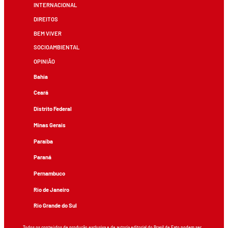
INTERNACIONAL
DIREITOS
BEM VIVER
SOCIOAMBIENTAL
OPINIÃO
Bahia
Ceará
Distrito Federal
Minas Gerais
Paraíba
Paraná
Pernambuco
Rio de Janeiro
Rio Grande do Sul
Todos os conteúdos de produção exclusiva e de autoria editorial do Brasil de Fato podem ser