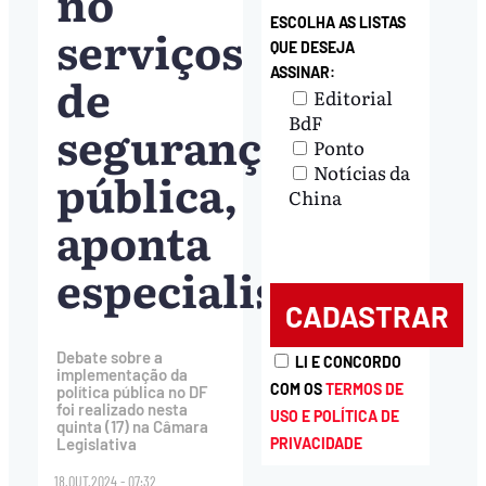
no
ESCOLHA AS LISTAS
serviços
QUE DESEJA
ASSINAR:
de
Editorial
BdF
segurança
Ponto
Notícias da
pública,
China
aponta
especialista
Debate sobre a
LI E CONCORDO
implementação da
COM OS
TERMOS DE
política pública no DF
foi realizado nesta
USO E POLÍTICA DE
quinta (17) na Câmara
PRIVACIDADE
Legislativa
18.OUT.2024 - 07:32