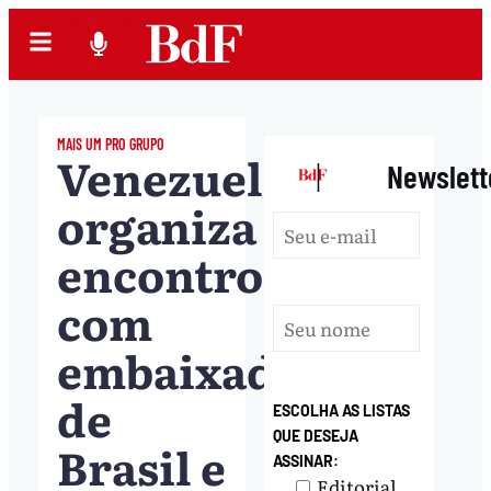
MAIS UM PRO GRUPO
Venezuela
|
Newslett
organiza
encontro
com
embaixadores
de
ESCOLHA AS LISTAS
QUE DESEJA
Brasil e
ASSINAR:
Editorial