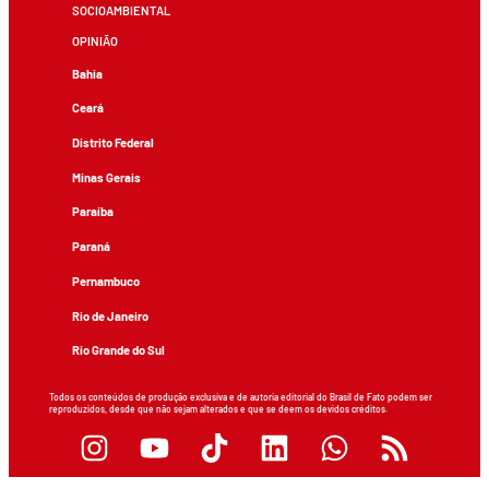
SOCIOAMBIENTAL
OPINIÃO
Bahia
Ceará
Distrito Federal
Minas Gerais
Paraíba
Paraná
Pernambuco
Rio de Janeiro
Rio Grande do Sul
Todos os conteúdos de produção exclusiva e de autoria editorial do Brasil de Fato podem ser
reproduzidos, desde que não sejam alterados e que se deem os devidos créditos.