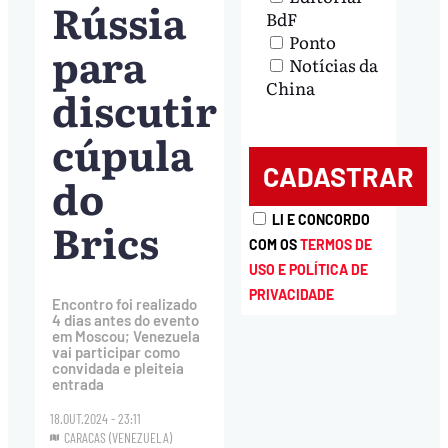
Rússia
BdF
Ponto
para
Notícias da
China
discutir
cúpula
do
Brics
LI E CONCORDO
COM OS
TERMOS DE
USO E POLÍTICA DE
PRIVACIDADE
Encontro foi realizado
4 dias antes do evento
em Moscou; Venezuela
vai participar como
convidada e pleiteia
entrada
18.OUT.2024 - 23:11
CARACAS (VENEZUELA)