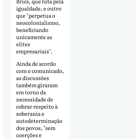
Brics, que luta pela
igualdade, e outro
que "perpetua o
neocolonialismo,
beneficiando
unicamente as
elites
empresariais".
Ainda de acordo
com o comunicado,
as discussões
também giraram
em torno da
necessidade de
cobrar respeito à
soberania e
autodeterminação
dos povos, "sem
coerções e