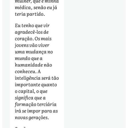
mulher, que é minha
médica, senão eu já
teria partido.
Eu tenho que vir
agradecê-los de
coração. Os mais
jovens vão viver
uma mudança no
mundo que a
humanidade não
conheceu. A
inteligência será tão
importante quanto
o capital, o que
significa que a
formação terciária
irá se impor para as
novas gerações.