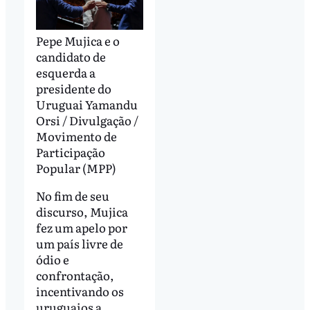
Pepe Mujica e o
candidato de
esquerda a
presidente do
Uruguai Yamandu
Orsi / Divulgação /
Movimento de
Participação
Popular (MPP)
No fim de seu
discurso, Mujica
fez um apelo por
um país livre de
ódio e
confrontação,
incentivando os
uruguaios a