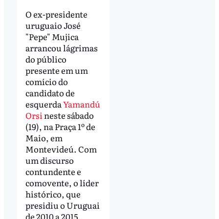
O ex-presidente
uruguaio José
"Pepe" Mujica
arrancou lágrimas
do público
presente em um
comício do
candidato de
esquerda
Yamandú
Orsi
neste sábado
(19), na Praça 1º de
Maio, em
Montevideú. Com
um discurso
contundente e
comovente, o líder
histórico, que
presidiu o Uruguai
de 2010 a 2015,