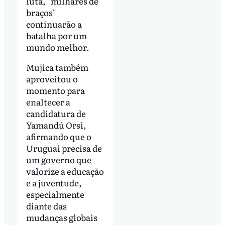
luta, "milhares de
braços"
continuarão a
batalha por um
mundo melhor.
Mujica também
aproveitou o
momento para
enaltecer a
candidatura de
Yamandú Orsi,
afirmando que o
Uruguai precisa de
um governo que
valorize a educação
e a juventude,
especialmente
diante das
mudanças globais