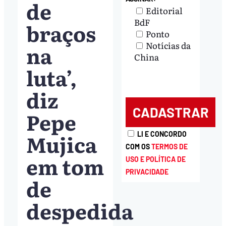
de
Editorial
BdF
braços
Ponto
Notícias da
na
China
luta’,
diz
Pepe
Mujica
LI E CONCORDO
COM OS
TERMOS DE
em tom
USO E POLÍTICA DE
PRIVACIDADE
de
despedida