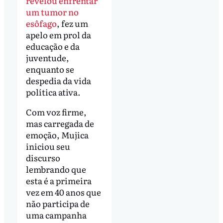
revelou enfrentar
um tumor no
esôfago
, fez um
apelo em prol da
educação e da
juventude,
enquanto se
despedia da vida
política ativa.
Com voz firme,
mas carregada de
emoção, Mujica
iniciou seu
discurso
lembrando que
esta é a primeira
vez em 40 anos que
não participa de
uma campanha