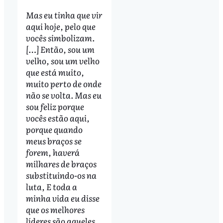
Mas eu tinha que vir
aqui hoje, pelo que
vocês simbolizam.
[…] Então, sou um
velho, sou um velho
que está muito,
muito perto de onde
não se volta. Mas eu
sou feliz porque
vocês estão aqui,
porque quando
meus braços se
forem, haverá
milhares de braços
substituindo-os na
luta, E toda a
minha vida eu disse
que os melhores
líderes são aqueles