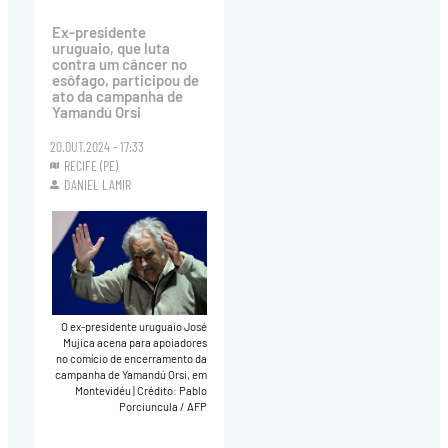
Ex-presidente
uruguaio, que luta
contra um câncer no
esôfago, participou de
ato da campanha de
Yamandú Orsi
20.OUT.2024 - 17:33
RECIFE (PE)
DANIEL LAMIR
O ex-presidente uruguaio José
Mujica acena para apoiadores
no comício de encerramento da
campanha de Yamandú Orsi, em
Montevidéu
|
Crédito: Pablo
Porciuncula / AFP