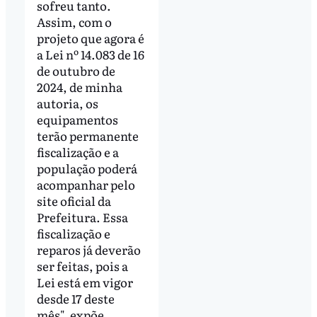
sofreu tanto.
Assim, com o
projeto que agora é
a Lei nº 14.083 de 16
de outubro de
2024, de minha
autoria, os
equipamentos
terão permanente
fiscalização e a
população poderá
acompanhar pelo
site oficial da
Prefeitura. Essa
fiscalização e
reparos já deverão
ser feitas, pois a
Lei está em vigor
desde 17 deste
mês", expõe.