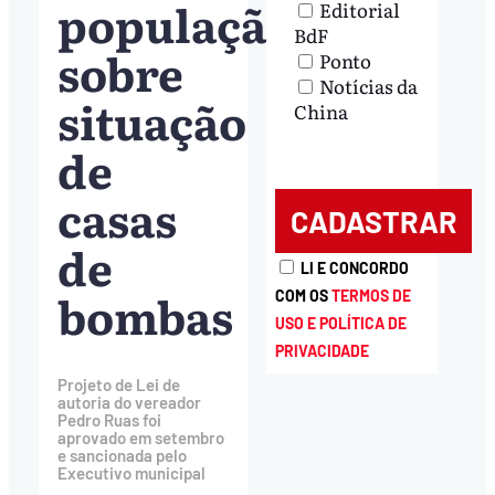
população
Editorial
BdF
sobre
Ponto
Notícias da
situação
China
de
casas
de
LI E CONCORDO
bombas
COM OS
TERMOS DE
USO E POLÍTICA DE
PRIVACIDADE
Projeto de Lei de
autoria do vereador
Pedro Ruas foi
aprovado em setembro
e sancionada pelo
Executivo municipal