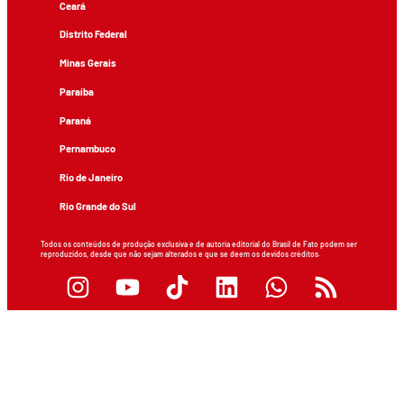
Ceará
Distrito Federal
Minas Gerais
Paraíba
Paraná
Pernambuco
Rio de Janeiro
Rio Grande do Sul
Todos os conteúdos de produção exclusiva e de autoria editorial do Brasil de Fato podem ser
reproduzidos, desde que não sejam alterados e que se deem os devidos créditos.