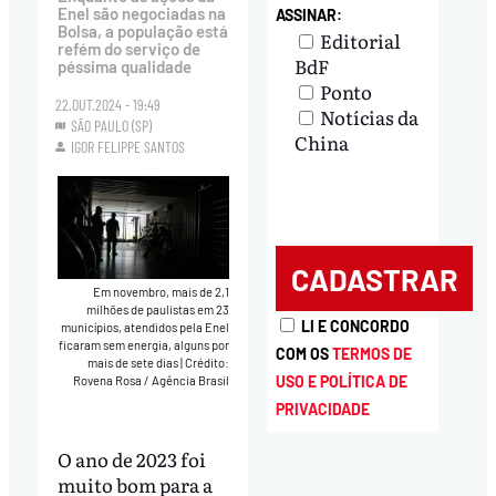
Enel são negociadas na
ASSINAR:
Bolsa, a população está
Editorial
refém do serviço de
BdF
péssima qualidade
Ponto
22.OUT.2024 - 19:49
Notícias da
SÃO PAULO (SP)
China
IGOR FELIPPE SANTOS
Em novembro, mais de 2,1
milhões de paulistas em 23
LI E CONCORDO
municípios, atendidos pela Enel
ficaram sem energia, alguns por
COM OS
TERMOS DE
mais de sete dias
|
Crédito:
USO E POLÍTICA DE
Rovena Rosa / Agência Brasil
PRIVACIDADE
O ano de 2023 foi
muito bom para a