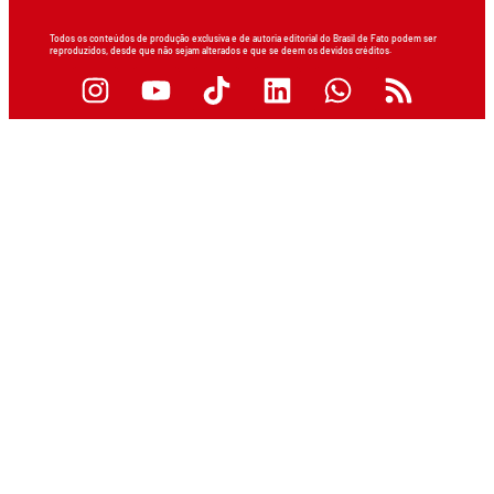
Todos os conteúdos de produção exclusiva e de autoria editorial do Brasil de Fato podem ser
reproduzidos, desde que não sejam alterados e que se deem os devidos créditos.