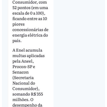
Consumidor, com
52 pontos (em uma
escala de 0 a 100),
ficando entre as 10
piores
concessionárias de
energia elétrica do
país.
A Enel acumula
multas aplicadas
pela Aneel,
Procon-SP e
Senacon
(Secretaria
Nacional do
Consumidor),
somando R$ 355
milhões. O
desempenho da