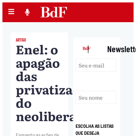
ARTIGO
Enel: o
|
Newslett
apagão
das
privatizações
do
neoliberalismo
ESCOLHA AS LISTAS
QUE DESEJA
Enquanto as ações da