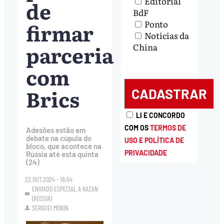
Editorial
de
BdF
firmar
Ponto
Notícias da
parceria
China
com
Brics
LI E CONCORDO
COM OS
TERMOS DE
Adesões estão em
debate na cúpula do
USO E POLÍTICA DE
bloco, que acontece na
PRIVACIDADE
Rússia até esta quinta
(24)
22.OUT.2024 - 16:54
ENVIADO ESPECIAL A KAZAN
(RÚSSIA)
SERGUEI MONIN