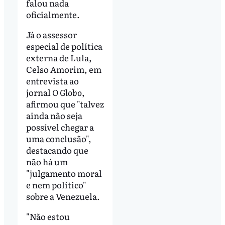
falou nada
oficialmente.
Já o assessor
especial de política
externa de Lula,
Celso Amorim, em
entrevista ao
jornal
O Globo
,
afirmou que "talvez
ainda não seja
possível chegar a
uma conclusão",
destacando que
não há um
"julgamento moral
e nem político"
sobre a Venezuela.
"Não estou