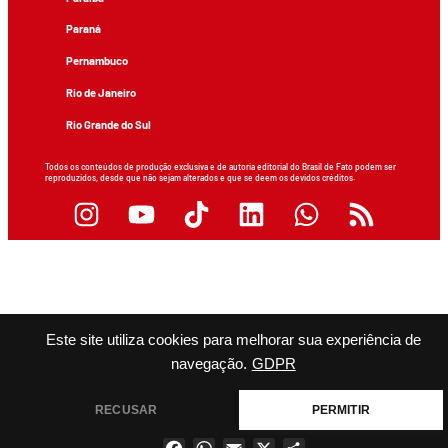
Paraná
Pernambuco
Rio de Janeiro
Rio Grande do Sul
Todos os conteúdos de produção exclusiva e de autoria editorial do Brasil de Fato podem ser
reproduzidos, desde que não sejam alterados e que se deem os devidos créditos.
Este site utiliza cookies para melhorar sua experiência de
navegação.
GDPR
RECUSAR
PERMITIR
Facebook
WhatsApp
Email
X
Share