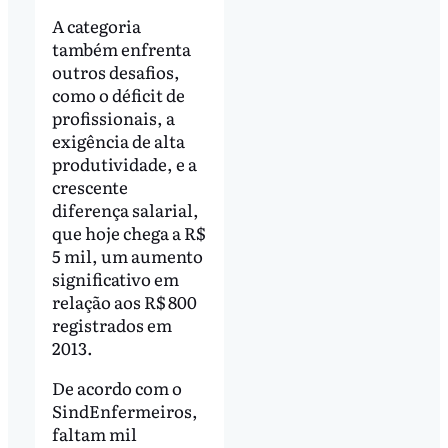
A categoria
também enfrenta
outros desafios,
como o déficit de
profissionais, a
exigência de alta
produtividade, e a
crescente
diferença salarial,
que hoje chega a R$
5 mil, um aumento
significativo em
relação aos R$ 800
registrados em
2013.
De acordo com o
SindEnfermeiros,
faltam mil