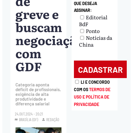
de
QUE DESEJA
greve e
ASSINAR:
Editorial
buscam
BdF
Ponto
negociação
Notícias da
China
com
GDF
LI E CONCORDO
Categoria aponta
déficit de profissionais,
COM OS
TERMOS DE
exigência de alta
USO E POLÍTICA DE
produtividade e
diferença salarial
PRIVACIDADE
24.OUT.2024 - 20:21
BRASÍLIA (DF)
REDAÇÃO