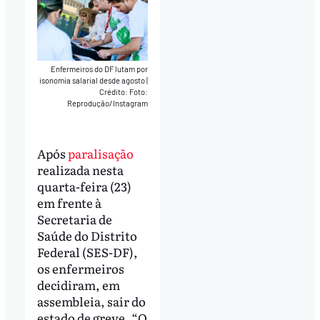
Enfermeiros do DF lutam por
isonomia salarial desde agosto
|
Crédito: Foto:
Reprodução/Instagram
Após
paralisação
realizada nesta
quarta-feira (23)
em frente à
Secretaria de
Saúde do Distrito
Federal (SES-DF),
os enfermeiros
decidiram, em
assembleia, sair do
estado de greve. “O