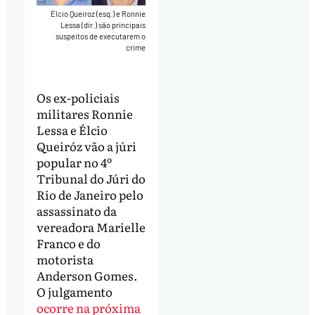
Élcio Queiroz (esq.) e Ronnie
Lessa (dir.) são principais
suspeitos de executarem o
crime
Os ex-policiais
militares Ronnie
Lessa e Élcio
Queiróz vão a júri
popular no 4º
Tribunal do Júri do
Rio de Janeiro pelo
assassinato da
vereadora Marielle
Franco e do
motorista
Anderson Gomes.
O julgamento
ocorre na próxima