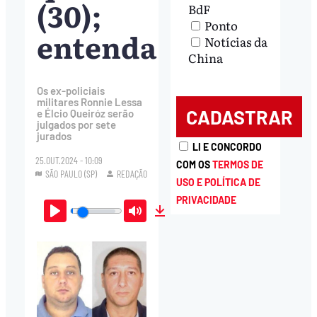
(30);
BdF
Ponto
entenda
Notícias da
China
Os ex-policiais
militares Ronnie Lessa
e Élcio Queiróz serão
julgados por sete
jurados
LI E CONCORDO
25.OUT.2024 - 10:09
COM OS
TERMOS DE
SÃO PAULO (SP)
REDAÇÃO
USO E POLÍTICA DE
PRIVACIDADE
Play
Mute
Download