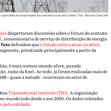
a capacidade de armazenagem dos reservatórios do país
|
Crédito: Foto: Marcello Casal | ABr
aulo
despertaram discussões sobre o futuro do contrato
l,
concessionária do serviço de distribuição de energia
 Fato
defendem que
o Estado volte a atuar no setor
,
 segmento, privatizado principalmente a partir da
, aliás, é mais comum mundo afora, puxada
ção, ramo da Enel. Ao todo, já foram realizadas mais de
 168 – quase a metade – ocorreram no setor de
desa
Transnational Institute (TNI)
. A organização
s no mundo todo desde o ano 2000. Os dados coletados
o pela entidade
.