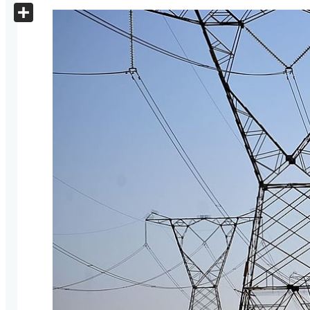
X
Share