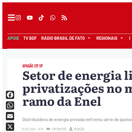
APOIE
TV BDF
RÁDIO BRASIL DE FATO
REGIONAIS
I
APAGÃO EM SP
Setor de energia l
privatizações no 
ramo da Enel
Facebook
WhatsApp
Distribuidora de energia privada enfrenta série de queix
Email
25.OUT.2024 - 10:16
CURITIBA (PR)
REDAÇÃO