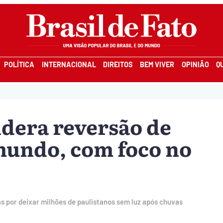
POLÍTICA
INTERNACIONAL
DIREITOS
BEM VIVER
OPINIÃO
Q
idera reversão de
mundo, com foco no
as por deixar milhões de paulistanos sem luz após chuvas