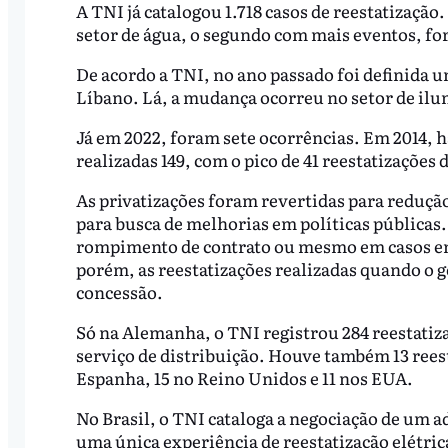
A TNI já catalogou 1.718 casos de reestatização
setor de água, o segundo com mais eventos, for
De acordo a TNI, no ano passado foi definida u
Líbano. Lá, a mudança ocorreu no setor de ilu
Já em 2022, foram sete ocorrências. Em 2014, há
realizadas 149, com o pico de 41 reestatizações 
As privatizações foram revertidas para reduçã
para busca de melhorias em políticas públicas.
rompimento de contrato ou mesmo em casos em 
porém, as reestatizações realizadas quando o 
concessão.
Só na Alemanha, o TNI registrou 284 reestatiza
serviço de distribuição. Houve também 13 reest
Espanha, 15 no Reino Unidos e 11 nos EUA.
No Brasil, o TNI cataloga a negociação de um a
uma única experiência de reestatização elétric