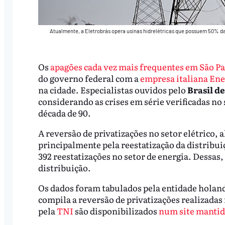
Atualmente, a Eletrobrás opera usinas hidrelétricas que possuem 50% d
Os
apagões cada vez mais frequentes em São P
do governo federal com a
empresa italiana Ene
na cidade. Especialistas ouvidos pelo
Brasil de
considerando as crises em série verificadas no
década de 90.
A reversão de privatizações no setor elétrico
principalmente pela reestatização da distribui
392 reestatizações no setor de energia. Dessas,
distribuição.
Os dados foram tabulados pela entidade holan
compila a reversão de privatizações realizada
pela
TNI
são disponibilizados
num site mantid