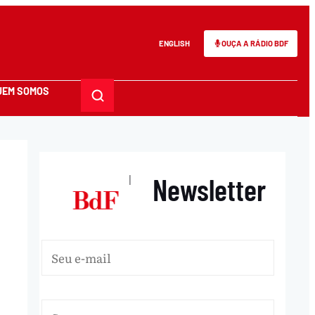
ENGLISH
OUÇA A RÁDIO BDF
UEM SOMOS
Newsletter
|