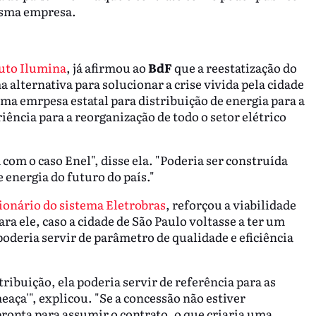
esma empresa.
tuto Ilumina
, já afirmou ao
BdF
que a reestatização do
a alternativa para solucionar a crise vivida pela cidade
 uma emrpesa estatal para distribuição de energia para a
iência para a reorganização de todo o setor elétrico
com o caso Enel", disse ela. "Poderia ser construída
e energia do futuro do país."
ionário do sistema Eletrobras
, reforçou a viabilidade
Para ele, caso a cidade de São Paulo voltasse a ter um
 poderia servir de parâmetro de qualidade e eficiência
tribuição, ela poderia servir de referência para as
aça'", explicou. "Se a concessão não estiver
ronta para assumir o contrato, o que criaria uma