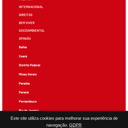
INTERNACIONAL
DIREITOS
BEM VIVER
SOCIOAMBIENTAL
OPINIÃO
Bahia
Ceará
Distrito Federal
Minas Gerais
Paraíba
Paraná
Pernambuco
Rio de Janeiro
Este site utiliza cookies para melhorar sua experiência de
Rio Grande do Sul
navegação.
GDPR