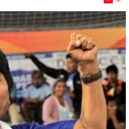
Mute
Dow