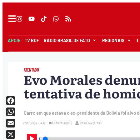
APOIE
TV BDF
RÁDIO BRASIL DE FATO
REGIONAIS
I
ATENTADO
Evo Morales denun
tentativa de homi
Facebook
Carro em que estava o ex-presidente da Bolívia foi alvo 
WhatsApp
27.OUT.2024 - 17:32
SÃO PAULO (SP)
CAROLINA BATAIER
Email