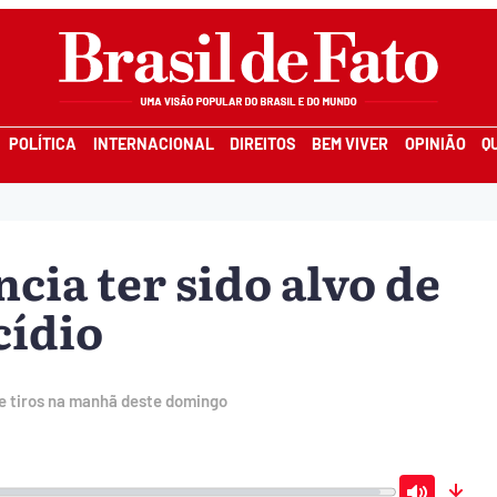
POLÍTICA
INTERNACIONAL
DIREITOS
BEM VIVER
OPINIÃO
Q
cia ter sido alvo de
cídio
de tiros na manhã deste domingo