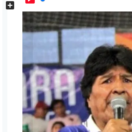
X
Play
Share