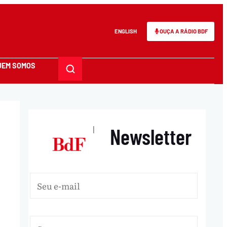
ENGLISH
OUÇA A RÁDIO BDF
UEM SOMOS
Newsletter
|