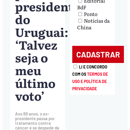
Editorial
presidente
BdF
do
Ponto
Notícias da
Uruguai:
China
‘Talvez
seja o
meu
LI E CONCORDO
COM OS
TERMOS DE
último
USO E POLÍTICA DE
PRIVACIDADE
voto’
Aos 89 anos, o ex-
presidente passa por
tratamento contra
câncer e se despede da