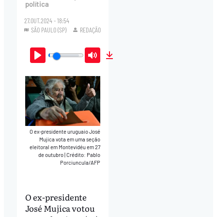
política
27.OUT.2024 - 18:54
SÃO PAULO (SP)
REDAÇÃO
Play
Mute
Download
O ex-presidente uruguaio José
Mujica vota em uma seção
eleitoral em Montevidéu em 27
de outubro
|
Crédito: Pablo
Porciuncula/AFP
O ex-presidente
José Mujica votou