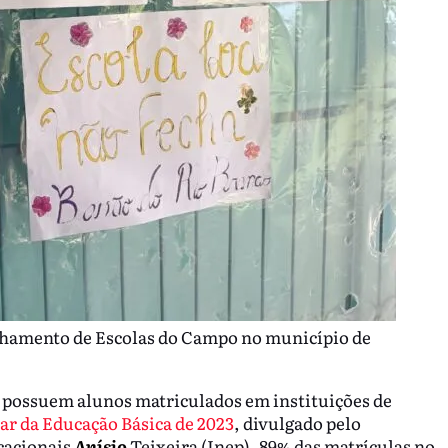
chamento de Escolas do Campo no município de
26 possuem alunos matriculados em instituições de
ar da Educação Básica de 2023
, divulgado pelo
cacionais
Anísio
Teixeira (Inep), 89% das matrículas no