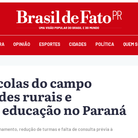
RA
OPINIÃO
ESPORTES
CIDADES
POLÍTICA
QUEM 
colas do campo
es rurais e
à educação no Paraná
amento, redução de turmas e falta de consulta prévia à