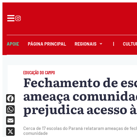
APOIE
PÁGINA PRINCIPAL
REGIONAIS
|
CULTU
EDUCAÇÃO DO CAMPO
Fechamento de es
ameaça comunidad
prejudica acesso 
Facebook
WhatsApp
Email
Cerca de 17 escolas do Paraná relataram ameaças de fech
comunidade