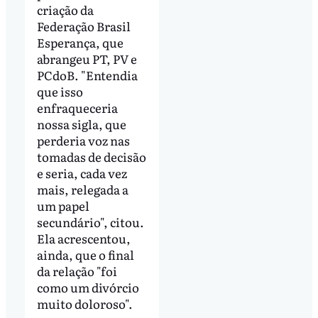
criação da
Federação Brasil
Esperança, que
abrangeu PT, PV e
PCdoB. "Entendia
que isso
enfraqueceria
nossa sigla, que
perderia voz nas
tomadas de decisão
e seria, cada vez
mais, relegada a
um papel
secundário", citou.
Ela acrescentou,
ainda, que o final
da relação "foi
como um divórcio
muito doloroso".