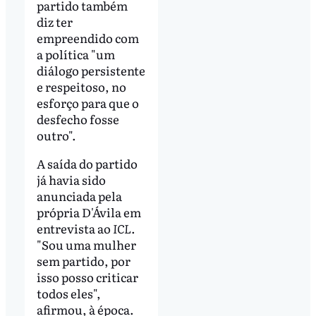
partido também
diz ter
empreendido com
a política "um
diálogo persistente
e respeitoso, no
esforço para que o
desfecho fosse
outro".
A saída do partido
já havia sido
anunciada pela
própria D'Ávila em
entrevista ao
ICL
.
"Sou uma mulher
sem partido, por
isso posso criticar
todos eles",
afirmou, à época.