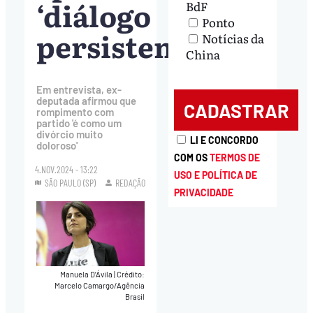
‘diálogo
BdF
Ponto
persistente’
Notícias da
China
Em entrevista, ex-
deputada afirmou que
rompimento com
partido 'é como um
divórcio muito
LI E CONCORDO
doloroso'
COM OS
TERMOS DE
4.NOV.2024 - 13:22
USO E POLÍTICA DE
SÃO PAULO (SP)
REDAÇÃO
PRIVACIDADE
Manuela D’Ávila
|
Crédito:
Marcelo Camargo/Agência
Brasil