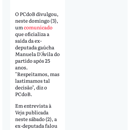
O PCdoB divulgou,
neste domingo (3),
um
comunicado
que oficializa a
saída da ex-
deputada gaúcha
Manuela D'Ávila do
partido após 25
anos.
"Respeitamos, mas
lastimamos tal
decisão", diz o
PCdoB.
Em entrevista à
Veja
publicada
neste sábado (2), a
ex-deputada falou