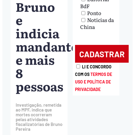
Bruno
BdF
Ponto
e
Notícias da
China
indicia
mandante
e mais
8
LI E CONCORDO
COM OS
TERMOS DE
pessoas
USO E POLÍTICA DE
PRIVACIDADE
Investigação, remetida
ao MPF, indica que
mortes ocorreram
pelas atividades
fiscalizatórias de Bruno
Pereira