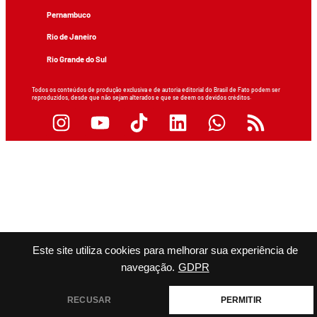
Pernambuco
Rio de Janeiro
Rio Grande do Sul
Todos os conteúdos de produção exclusiva e de autoria editorial do Brasil de Fato podem ser
reproduzidos, desde que não sejam alterados e que se deem os devidos créditos.
Este site utiliza cookies para melhorar sua experiência de
navegação.
GDPR
RECUSAR
PERMITIR