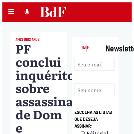
APÓS DOIS ANOS
PF
|
Newslett
conclui
inquérito
sobre
assassinato
de Dom
ESCOLHA AS LISTAS
QUE DESEJA
e
ASSINAR:
Editorial