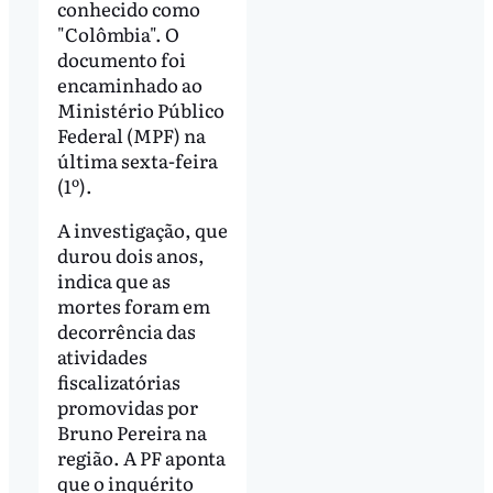
conhecido como
"Colômbia". O
documento foi
encaminhado ao
Ministério Público
Federal (MPF) na
última sexta-feira
(1º).
A investigação, que
durou dois anos,
indica que as
mortes foram em
decorrência das
atividades
fiscalizatórias
promovidas por
Bruno Pereira na
região. A PF aponta
que o inquérito