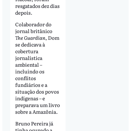
resgatados dez dias
depois.
Colaborador do
jornal britânico
The Guardian
, Dom
se dedicava à
cobertura
jornalística
ambiental –
incluindo os
conflitos
fundiários e a
situação dos povos
indígenas – e
preparava um livro
sobre a Amazônia.
Bruno Pereira já
tinha ocupado a