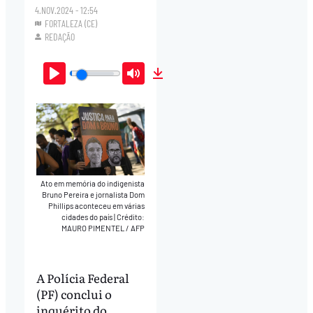
4.NOV.2024 - 12:54
FORTALEZA (CE)
REDAÇÃO
Play
Mute
Download
Ato em memória do indigenista
Bruno Pereira e jornalista Dom
Phillips aconteceu em várias
cidades do país
|
Crédito:
MAURO PIMENTEL / AFP
A Polícia Federal
(PF) conclui o
inquérito do