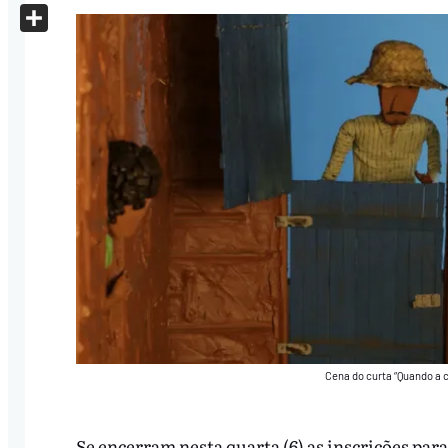
X
Share
Cena do curta “Quando a c
Se encerram nesta quarta (6) as inscrições para