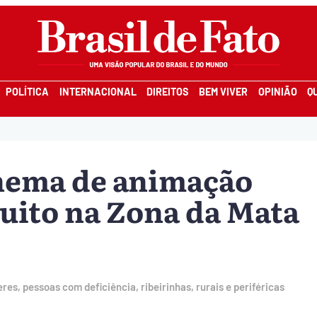
POLÍTICA
INTERNACIONAL
DIREITOS
BEM VIVER
OPINIÃO
Q
inema de animação
tuito na Zona da Mata
es, pessoas com deficiência, ribeirinhas, rurais e periféricas