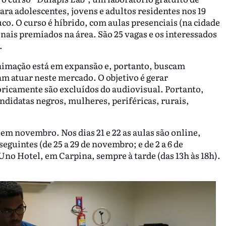
a adolescentes, jovens e adultos residentes nos 19
o. O curso é híbrido, com aulas presenciais (na cidade
onais premiados na área. São 25 vagas e os interessados
.
nimação está em expansão e, portanto, buscam
am atuar neste mercado. O objetivo é gerar
oricamente são excluídos do audiovisual. Portanto,
andidatas negros, mulheres, periféricas, rurais,
 em novembro. Nos dias 21 e 22 as aulas são online,
eguintes (de 25 a 29 de novembro; e de 2 a 6 de
no Hotel, em Carpina, sempre à tarde (das 13h às 18h).