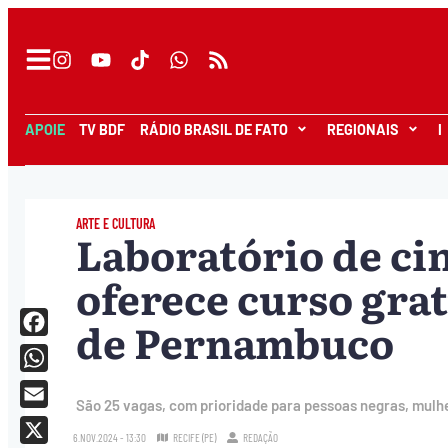
APOIE
TV BDF
RÁDIO BRASIL DE FATO
REGIONAIS
I
ARTE E CULTURA
Laboratório de c
oferece curso gra
de Pernambuco
Facebook
WhatsApp
São 25 vagas, com prioridade para pessoas negras, mulher
Email
6.NOV.2024 - 13:30
RECIFE (PE)
REDAÇÃO