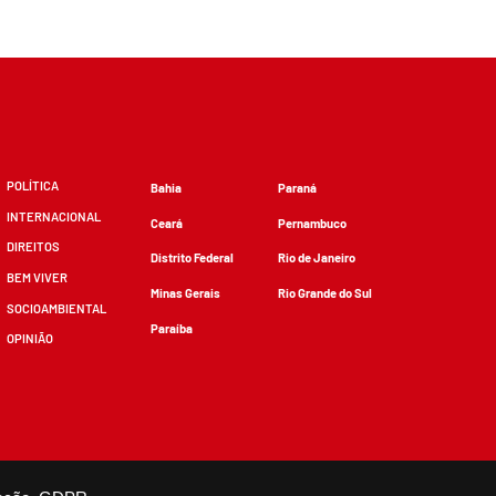
POLÍTICA
Bahia
Paraná
INTERNACIONAL
Ceará
Pernambuco
DIREITOS
Distrito Federal
Rio de Janeiro
BEM VIVER
Minas Gerais
Rio Grande do Sul
SOCIOAMBIENTAL
Paraíba
OPINIÃO
zidos, desde que não sejam alterados e que se deem os devidos créditos.