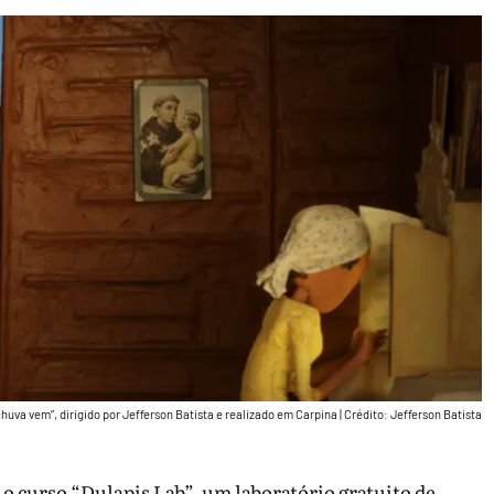
huva vem”, dirigido por Jefferson Batista e realizado em Carpina
|
Crédito: Jefferson Batista
 o curso “Dulapis Lab”, um laboratório gratuito de