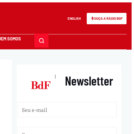
ENGLISH
OUÇA A RÁDIO BDF
UEM SOMOS
Newsletter
|