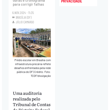
obras e cronograma
PRIVACIDADE
para corrigir falhas
6.NOV.2024 - 11:35
BRASÍLIA (DF)
JÚLIO CAMARGO
Prédio escolar em Brasília com
infraestrutura precária reflete
desafios enfrentados pela rede
pública do DF
|
Crédito: Foto:
TCDF/divulgação
Uma auditoria
realizada pelo
Tribunal de Contas
do Distrito Federal