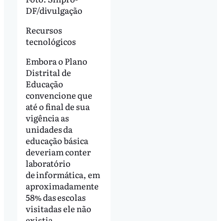
DF/divulgação
Recursos
tecnológicos
Embora o Plano
Distrital de
Educação
convencione que
até o final de sua
vigência as
unidades da
educação básica
deveriam conter
laboratório
de informática, em
aproximadamente
58% das escolas
visitadas ele não
existia.