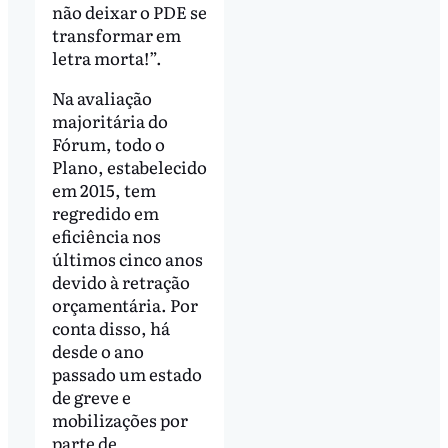
não deixar o PDE se
transformar em
letra morta!”.
Na avaliação
majoritária do
Fórum, todo o
Plano, estabelecido
em 2015, tem
regredido em
eficiência nos
últimos cinco anos
devido à retração
orçamentária. Por
conta disso, há
desde o ano
passado um estado
de greve e
mobilizações por
parte de