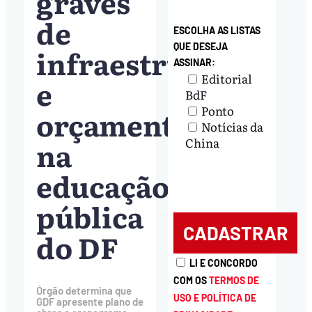
graves
de
ESCOLHA AS LISTAS
QUE DESEJA
infraestrutura
ASSINAR:
Editorial
e
BdF
Ponto
orçamento
Notícias da
na
China
educação
pública
do DF
LI E CONCORDO
COM OS
TERMOS DE
Órgão determina que
USO E POLÍTICA DE
GDF apresente plano de