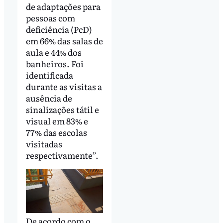
de adaptações para
pessoas com
deficiência (PcD)
em 66% das salas de
aula e 44% dos
banheiros. Foi
identificada
durante as visitas a
ausência de
sinalizações tátil e
visual em 83% e
77% das escolas
visitadas
respectivamente”.
De acordo com o