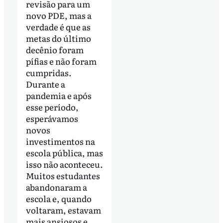
revisão para um
novo PDE, mas a
verdade é que as
metas do último
decênio foram
pífias e não foram
cumpridas.
Durante a
pandemia e após
esse período,
esperávamos
novos
investimentos na
escola pública, mas
isso não aconteceu.
Muitos estudantes
abandonaram a
escola e, quando
voltaram, estavam
mais ansiosos e