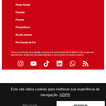
Minas Gerais
Paraíba
Paraná
Pernambuco
Rio de Janeiro
Rio Grande do Sul
Todos os conteúdos de produção exclusiva e de autoria editorial do Brasil de Fato podem ser
reproduzidos, desde que não sejam alterados e que se deem os devidos créditos.
Este site utiliza cookies para melhorar sua experiência de
navegação.
GDPR
RECUSAR
PERMITIR