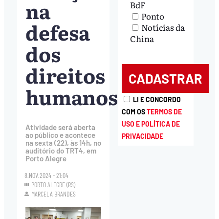
na
BdF
Ponto
defesa
Notícias da
China
dos
direitos
humanos
LI E CONCORDO
COM OS
TERMOS DE
USO E POLÍTICA DE
Atividade será aberta
ao público e acontece
PRIVACIDADE
na sexta (22), às 14h, no
auditório do TRT4, em
Porto Alegre
8.NOV.2024 - 21:04
PORTO ALEGRE (RS)
MARCELA BRANDES