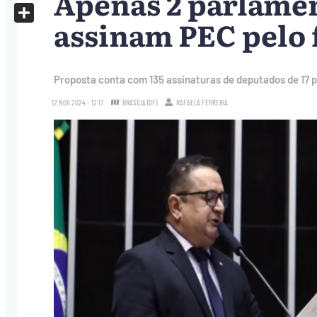
Apenas 2 parlamen
X
assinam PEC pelo f
Share
Proposta conta com 135 assinaturas de deputados de 17 pa
12.NOV.2024 - 12:17
BRASÍLIA (DF)
RAFAELA FERREIRA