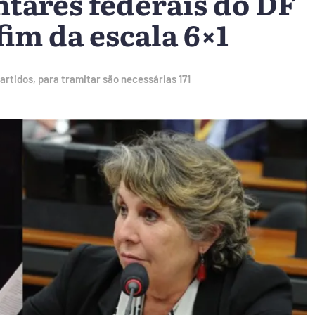
tares federais do DF
im da escala 6×1
rtidos, para tramitar são necessárias 171