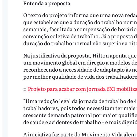
Entenda a proposta
O texto do projeto informa que uma nova redaçã
que estabelece que a duração do trabalho norma
semanais, facultada a compensação de horários
convenção coletiva de trabalho. Já a proposta 
duração do trabalho normal não superior a oito 
Na justificativa da proposta, Hilton aponta que
um movimento global em direção a modelos de t
reconhecendo a necessidade de adaptação às n
por melhor qualidade de vida dos trabalhadores
::
Projeto para acabar com jornada 6X1 mobiliza
"Uma redução legal da jornada de trabalho de 4
trabalhadores, pois todos necessitam ter mais t
crescente demanda patronal por maior qualifi
de saúde e acidentes de trabalho – e mais dign
A iniciativa faz parte do Movimento Vida além 