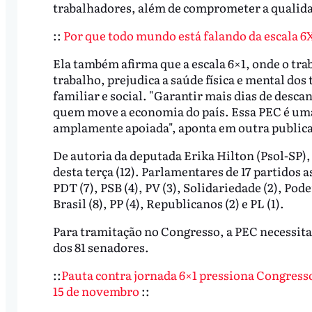
trabalhadores, além de comprometer a qualidade
::
Por que todo mundo está falando da escala 6
Ela também afirma que a escala 6×1, onde o tra
trabalho, prejudica a saúde física e mental do
familiar e social. "Garantir mais dias de desca
quem move a economia do país. Essa PEC é uma 
amplamente apoiada", aponta em outra public
De autoria da deputada Erika Hilton (Psol-SP), 
desta terça (12). Parlamentares de 17 partidos a
PDT (7), PSB (4), PV (3), Solidariedade (2), Pod
Brasil (8), PP (4), Republicanos (2) e PL (1).
Para tramitação no Congresso, a PEC necessita 
dos 81 senadores.
::
Pauta contra jornada 6×1 pressiona Congresso
15 de novembro
::