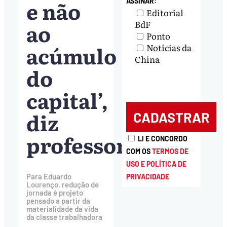
e não
ASSINAR:
Editorial
ao
BdF
Ponto
acúmulo
Notícias da
China
do
capital’,
diz
professor
LI E CONCORDO
COM OS
TERMOS DE
USO E POLÍTICA DE
Para Eduardo
PRIVACIDADE
Lourenço, redução de
jornada é projeto
pensado a partir da
materialidade da vida
da classe trabalhadora