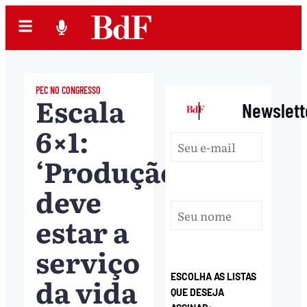
PEC NO CONGRESSO
Escala
|
Newslett
6×1:
‘Produção
deve
estar a
serviço
da vida
ESCOLHA AS LISTAS
QUE DESEJA