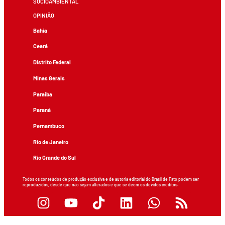
SOCIOAMBIENTAL
OPINIÃO
Bahia
Ceará
Distrito Federal
Minas Gerais
Paraíba
Paraná
Pernambuco
Rio de Janeiro
Rio Grande do Sul
Todos os conteúdos de produção exclusiva e de autoria editorial do Brasil de Fato podem ser
reproduzidos, desde que não sejam alterados e que se deem os devidos créditos.