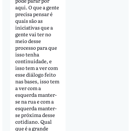
pode parar por
aqui. O que a gente
precisa pensar é
quais são as
iniciativas que a
gente vai ter no
meio desse
processo para que
isso tenha
continuidade, e
isso tem a ver com
esse diálogo feito
nas bases, isso tem
a ver com a
esquerda manter-
se na rua e com a
esquerda manter-
se próxima desse
cotidiano. Qual
que é a grande