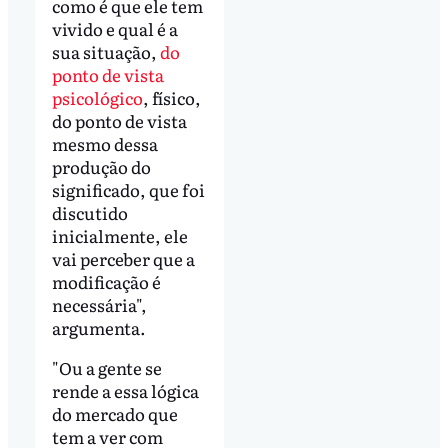
como é que ele tem
vivido e qual é a
sua situação,
do
ponto de vista
psicológico
, físico,
do ponto de vista
mesmo dessa
produção do
significado, que foi
discutido
inicialmente, ele
vai perceber que a
modificação é
necessária",
argumenta.
"Ou a gente se
rende a essa lógica
do mercado que
tem a ver com