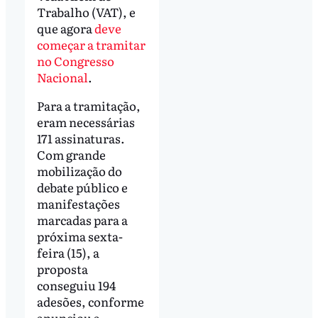
Trabalho (VAT), e
que agora
deve
começar a tramitar
no Congresso
Nacional
.
Para a tramitação,
eram necessárias
171 assinaturas.
Com grande
mobilização do
debate público e
manifestações
marcadas para a
próxima sexta-
feira (15), a
proposta
conseguiu 194
adesões, conforme
anunciou a