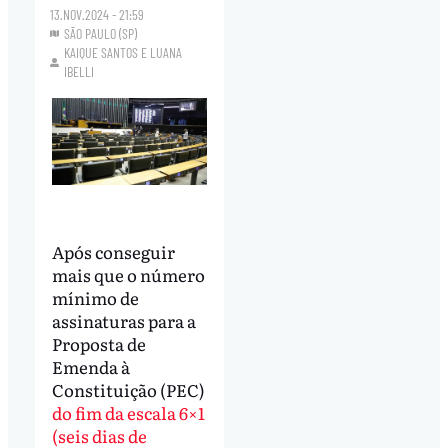
13.NOV.2024 - 21:59
SÃO PAULO (SP)
KAIQUE SANTOS
E
LUANA
IBELLI
Após conseguir
mais que o número
mínimo de
assinaturas para a
Proposta de
Emenda à
Constituição (PEC)
do fim da escala 6×1
(seis dias de