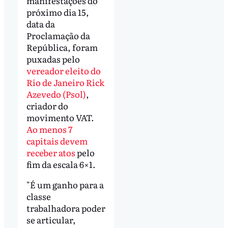
manifestações do
próximo dia 15,
data da
Proclamação da
República, foram
puxadas pelo
vereador eleito do
Rio de Janeiro Rick
Azevedo (Psol)
,
criador do
movimento VAT.
Ao menos 7
capitais devem
receber atos
pelo
fim da escala 6×1.
"É um ganho para a
classe
trabalhadora poder
se articular,