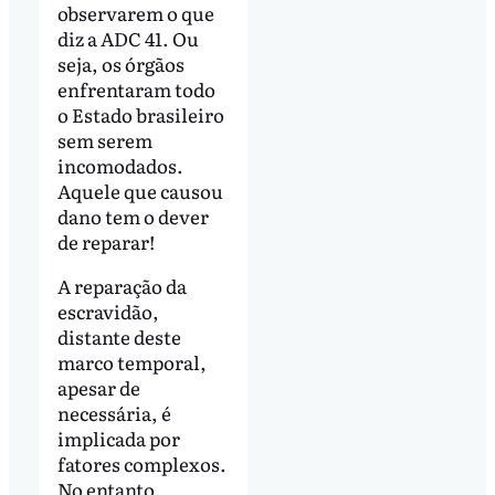
observarem o que
diz a ADC 41. Ou
seja, os órgãos
enfrentaram todo
o Estado brasileiro
sem serem
incomodados.
Aquele que causou
dano tem o dever
de reparar!
A reparação da
escravidão,
distante deste
marco temporal,
apesar de
necessária, é
implicada por
fatores complexos.
No entanto,