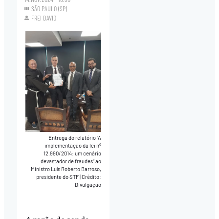
SÃO PAULO (SP)
FREI DAVID
Entrega do relatório “A
implementação da lei nº
12.990/2014: um cenário
devastador de fraudes” ao
Ministro Luís Roberto Barroso,
presidente do STF
|
Crédito:
Divulgação