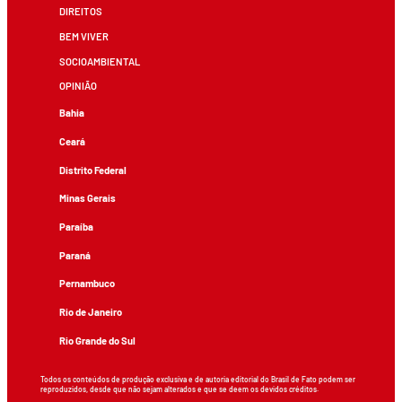
DIREITOS
BEM VIVER
SOCIOAMBIENTAL
OPINIÃO
Bahia
Ceará
Distrito Federal
Minas Gerais
Paraíba
Paraná
Pernambuco
Rio de Janeiro
Rio Grande do Sul
Todos os conteúdos de produção exclusiva e de autoria editorial do Brasil de Fato podem ser
reproduzidos, desde que não sejam alterados e que se deem os devidos créditos.