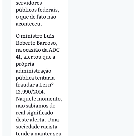
servidores
públicos federais,
o que de fato não
aconteceu.
O ministro Luís
Roberto Barroso,
na ocasião da ADC
41, alertou que a
própria
administração
pública tentaria
fraudar a Lei nº
12.990/2014.
Naquele momento,
não sabíamos do
real significado
deste alerta. Uma
sociedade racista
tende a manter seu