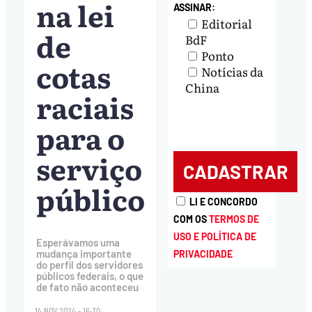
na lei
ASSINAR:
Editorial
de
BdF
Ponto
cotas
Notícias da
China
raciais
para o
serviço
público
LI E CONCORDO
COM OS
TERMOS DE
USO E POLÍTICA DE
Esperávamos uma
mudança importante
PRIVACIDADE
do perfil dos servidores
públicos federais, o que
de fato não aconteceu
14.NOV.2024 - 16:30