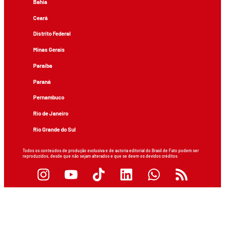
Bahia
Ceará
Distrito Federal
Minas Gerais
Paraíba
Paraná
Pernambuco
Rio de Janeiro
Rio Grande do Sul
Todos os conteúdos de produção exclusiva e de autoria editorial do Brasil de Fato podem ser
reproduzidos, desde que não sejam alterados e que se deem os devidos créditos.