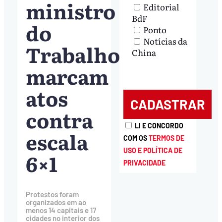
ministro
Editorial
BdF
do
Ponto
Notícias da
Trabalho
China
marcam
atos
contra
LI E CONCORDO
escala
COM OS
TERMOS DE
USO E POLÍTICA DE
6×1
PRIVACIDADE
Protestos foram
organizados em ao
menos 14 capitais e 17
cidades no interior dos