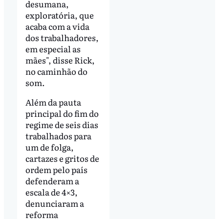
desumana,
exploratória, que
acaba com a vida
dos trabalhadores,
em especial as
mães", disse Rick,
no caminhão do
som.
Além da pauta
principal do fim do
regime de seis dias
trabalhados para
um de folga,
cartazes e gritos de
ordem pelo país
defenderam a
escala de 4×3,
denunciaram a
reforma