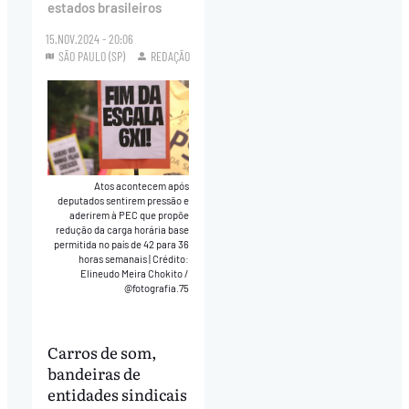
estados brasileiros
15.NOV.2024 - 20:06
SÃO PAULO (SP)
REDAÇÃO
Atos acontecem após
deputados sentirem pressão e
aderirem à PEC que propõe
redução da carga horária base
permitida no país de 42 para 36
horas semanais
|
Crédito:
Elineudo Meira Chokito /
@fotografia.75
Carros de som,
bandeiras de
entidades sindicais