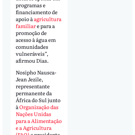
programas e
financiamento de
apoio à
agricultura
familiar
e para a
promoção de
acesso à água em
comunidades
vulneráveis”,
afirmou Dias.
Nosipho Nausca-
Jean Jezile,
representante
permanente da
África do Sul junto
à
Organização das
Nações Unidas
para a Alimentação
e a Agricultura
(FAO)
e presidente