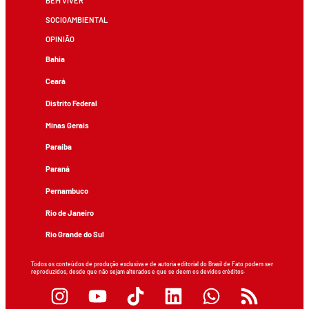
BEM VIVER
SOCIOAMBIENTAL
OPINIÃO
Bahia
Ceará
Distrito Federal
Minas Gerais
Paraíba
Paraná
Pernambuco
Rio de Janeiro
Rio Grande do Sul
Todos os conteúdos de produção exclusiva e de autoria editorial do Brasil de Fato podem ser
reproduzidos, desde que não sejam alterados e que se deem os devidos créditos.