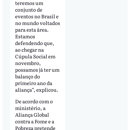
teremos um
conjunto de
eventos no Brasil e
no mundo voltados
para esta área.
Estamos
defendendo que,
ao chegar na
Cúpula Social em
novembro,
possamos já ter um
balanço do
primeiro ano da
aliança”, explicou.
De acordo com o
ministério, a
Aliança Global
contra a Fome e a
Pobreza pretende