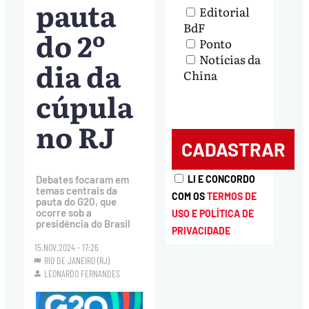
pauta
Editorial
BdF
do 2º
Ponto
Notícias da
dia da
China
cúpula
no RJ
LI E CONCORDO
Debates focaram em
temas centrais da
COM OS
TERMOS DE
pauta do G20, que
ocorre sob a
USO E POLÍTICA DE
presidência do Brasil
PRIVACIDADE
15.NOV.2024 - 17:26
RIO DE JANEIRO (RJ)
LEONARDO FERNANDES