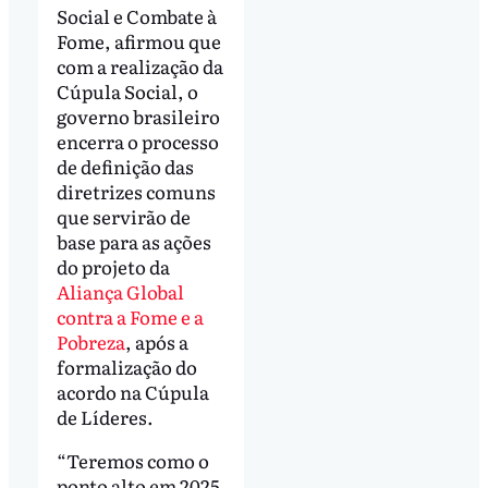
Social e Combate à
Fome, afirmou que
com a realização da
Cúpula Social, o
governo brasileiro
encerra o processo
de definição das
diretrizes comuns
que servirão de
base para as ações
do projeto da
Aliança Global
contra a Fome e a
Pobreza
, após a
formalização do
acordo na Cúpula
de Líderes.
“Teremos como o
ponto alto em 2025