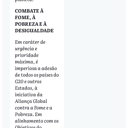
COMBATE À
FOME, À
POBREZA E À
DESIGUALDADE
Em caráter de
urgência e
prioridade
máxima, é
imperiosa a adesão
de todos os países do
G20 e outros
Estados, à
iniciativa da
Aliança Global
contra a Fome e a
Pobreza. Em
alinhamento com os
Objetivos do