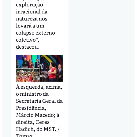
exploração
irracional da
natureza nos
levará a um
colapso externo
coletivo”,
destacou.
À esquerda, acima,
o ministro da
Secretaria Geral da
Presidência,
Márcio Macedo; à
direita, Ceres
Hadich, do MST. /
Tomaz