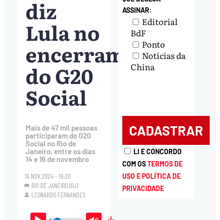
diz
ASSINAR:
Editorial
Lula no
BdF
Ponto
encerramento
Notícias da
do G20
China
Social
Mais de 47 mil pessoas
participaram do G20
Social no Rio de
Janeiro, entre os dias
LI E CONCORDO
14 e 16 de novembro
COM OS
TERMOS DE
USO E POLÍTICA DE
16.NOV.2024 - 18:20
RIO DE JANEIRO (RJ)
PRIVACIDADE
LEONARDO FERNANDES