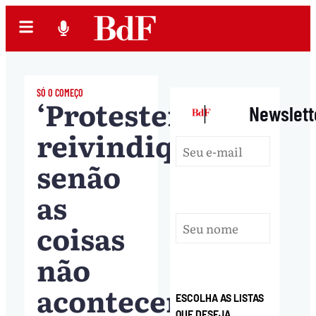
SÓ O COMEÇO
‘Protestem,
|
Newslett
reivindiquem,
senão
as
coisas
não
acontecem’,
ESCOLHA AS LISTAS
QUE DESEJA