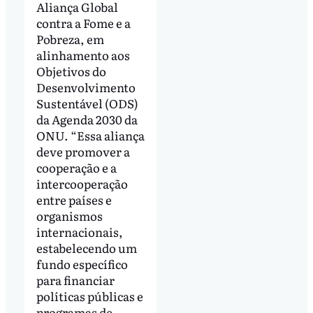
Aliança Global
contra a Fome e a
Pobreza, em
alinhamento aos
Objetivos do
Desenvolvimento
Sustentável (ODS)
da Agenda 2030 da
ONU. “Essa aliança
deve promover a
cooperação e a
intercooperação
entre países e
organismos
internacionais,
estabelecendo um
fundo específico
para financiar
políticas públicas e
programas de