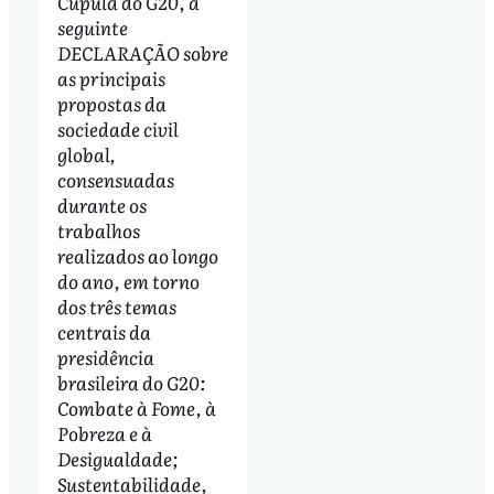
Cúpula do G20, a
seguinte
DECLARAÇÃO sobre
as principais
propostas da
sociedade civil
global,
consensuadas
durante os
trabalhos
realizados ao longo
do ano, em torno
dos três temas
centrais da
presidência
brasileira do G20:
Combate à Fome, à
Pobreza e à
Desigualdade;
Sustentabilidade,