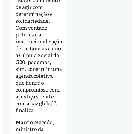
de agir com
determinação e
solidariedade.
Com vontade
política e a
institucionalização
de instâncias como
a Cúpula Social do
G20, podemos,
sim, construir uma
agenda coletiva
que honre o
compromisso com
a justiça social e
com a paz global”,
finaliza.
Márcio Macedo,
ministro da