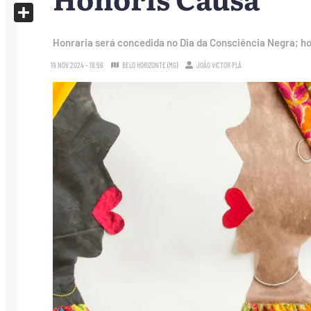
X
Share
Honraria será concedida no Dia da Consciência Negra; h
19.NOV.2024 - 18:56
BELO HORIZONTE (MG)
JOÃO VICTOR PLÁ