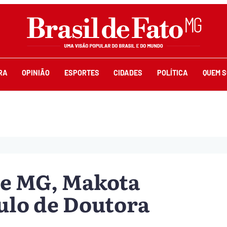
RA
OPINIÃO
ESPORTES
CIDADES
POLÍTICA
QUEM 
de MG, Makota
tulo de Doutora