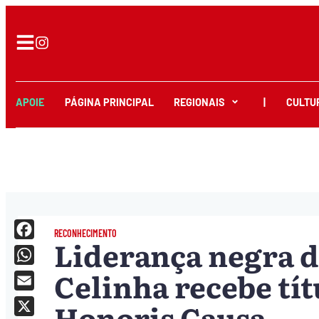
APOIE
PÁGINA PRINCIPAL
REGIONAIS
|
CULTU
RECONHECIMENTO
Liderança negra 
Facebook
Celinha recebe tí
WhatsApp
Email
Honoris Causa