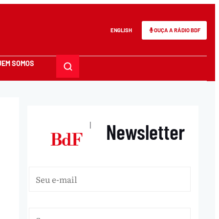
ENGLISH
OUÇA A RÁDIO BDF
UEM SOMOS
Newsletter
|