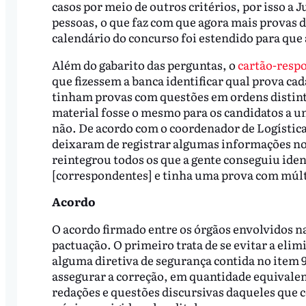
casos por meio de outros critérios, por isso a
pessoas, o que faz com que agora mais provas d
calendário do concurso foi estendido para que
Além do gabarito das perguntas, o
cartão-respo
que fizessem a banca identificar qual prova ca
tinham provas com questões em ordens distinta
material fosse o mesmo para os candidatos a u
não. De acordo com o coordenador de Logístic
deixaram de registrar algumas informações no 
reintegrou todos os que a gente conseguiu ide
[correspondentes] e tinha uma prova com múltip
Acordo
O acordo firmado entre os órgãos envolvidos na
pactuação. O primeiro trata de se evitar a eli
alguma diretiva de segurança contida no item 9,
assegurar a correção, em quantidade equivalen
redações e questões discursivas daqueles que 