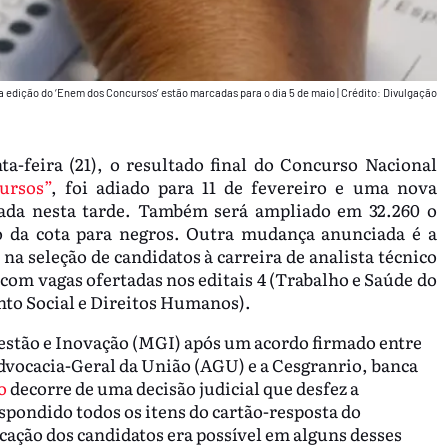
a edição do ‘Enem dos Concursos’ estão marcadas para o dia 5 de maio
|
Crédito: Divulgação
ta-feira (21), o resultado final do Concurso Nacional
ursos”
, foi adiado para 11 de fevereiro e uma nova
lgada nesta tarde. Também será ampliado em 32.260 o
 da cota para negros. Outra mudança anunciada é a
 na seleção de candidatos à carreira de analista técnico
 com vagas ofertadas nos editais 4 (Trabalho e Saúde do
nto Social e Direitos Humanos).
estão e Inovação (MGI) após um acordo firmado entre
Advocacia-Geral da União (AGU) e a Cesgranrio, banca
o
decorre de uma decisão judicial que desfez a
pondido todos os itens do cartão-resposta do
icação dos candidatos era possível em alguns desses