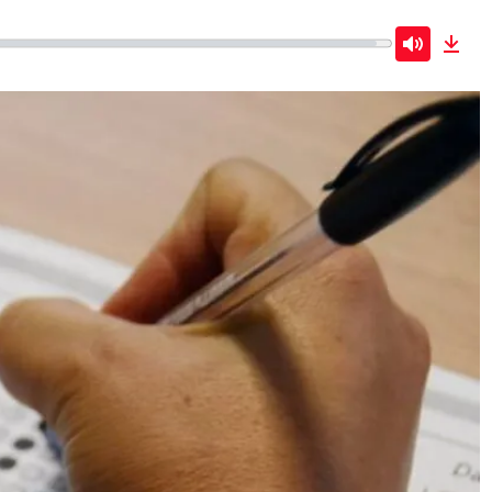
Mute
Dow