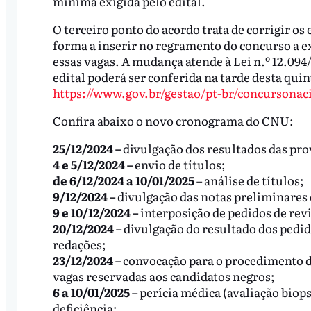
mínima exigida pelo edital.
O terceiro ponto do acordo trata de corrigir os 
forma a inserir no regramento do concurso a ex
essas vagas. A mudança atende à Lei n.º 12.094/
edital poderá ser conferida na tarde desta quin
https://www.gov.br/gestao/pt-br/concursonac
Confira abaixo o novo cronograma do CNU:
25/12/2024 –
divulgação dos resultados das prov
4 e 5/12/2024 –
envio de títulos;
de 6/12/2024 a 10/01/2025
– análise de títulos;
9/12/2024 –
divulgação das notas preliminares 
9 e 10/12/2024 –
interposição de pedidos de revi
20/12/2024 –
divulgação do resultado dos pedido
redações;
23/12/2024 –
convocação para o procedimento de
vagas reservadas aos candidatos negros;
6 a 10/01/2025 –
perícia médica (avaliação biop
deficiência;