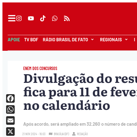
APOIE
TV BDF
RÁDIO BRASIL DE FATO
REGIONAIS
I
ENEM DOS CONCURSOS
Divulgação do res
fica para 11 de fe
no calendário
Facebook
WhatsApp
Após acordo, será ampliado em 32.260 o número de cand
Email
21.NOV.2024 - 16:03
BRASÍLIA (DF)
REDAÇÃO