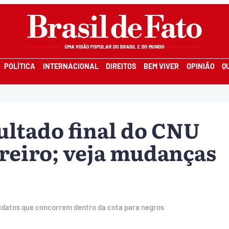
POLÍTICA
INTERNACIONAL
DIREITOS
BEM VIVER
OPINIÃO
Q
ultado final do CNU
vereiro; veja mudanças
idatos que concorrem dentro da cota para negros