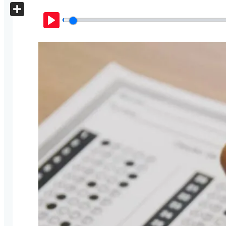
X
Share
Play