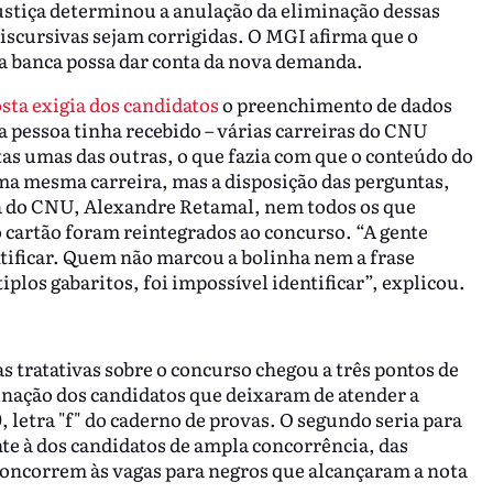
 Justiça determinou a anulação da eliminação dessas
iscursivas sejam corrigidas. O MGI afirma que o
 a banca possa dar conta da nova demanda.
sta exigia dos candidatos
o preenchimento de dados
da pessoa tinha recebido – várias carreiras do CNU
s umas das outras, o que fazia com que o conteúdo do
ma mesma carreira, mas a disposição das perguntas,
a do CNU, Alexandre Retamal, nem todos os que
cartão foram reintegrados ao concurso. “A gente
ntificar. Quem não marcou a bolinha nem a frase
los gabaritos, foi impossível identificar”, explicou.
s tratativas sobre o concurso chegou a três pontos de
minação dos candidatos que deixaram de atender a
 letra "f" do caderno de provas. O segundo seria para
te à dos candidatos de ampla concorrência, das
concorrem às vagas para negros que alcançaram a nota