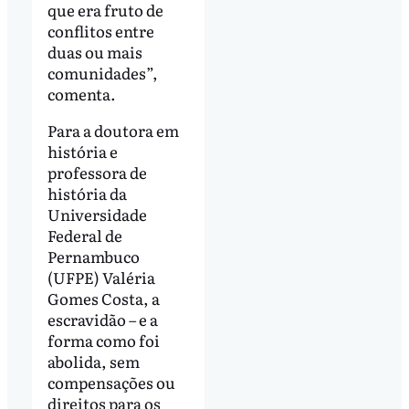
que era fruto de
conflitos entre
duas ou mais
comunidades”,
comenta.
Para a doutora em
história e
professora de
história da
Universidade
Federal de
Pernambuco
(UFPE) Valéria
Gomes Costa, a
escravidão – e a
forma como foi
abolida, sem
compensações ou
direitos para os