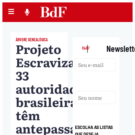
ÁRVORE GENEALÓGICA
Projeto
|
Newslett
Escravizadores:
33
autoridades
brasileiras
têm
antepassados
ESCOLHA AS LISTAS
QUE DESEJA