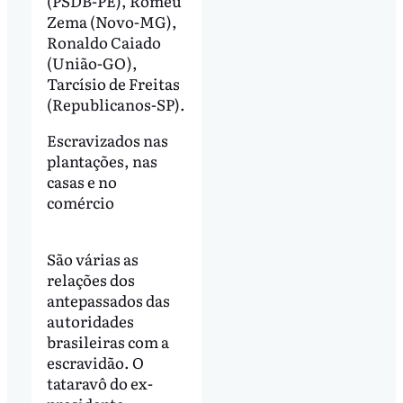
(PSDB-PE), Romeu
Zema (Novo-MG),
Ronaldo Caiado
(União-GO),
Tarcísio de Freitas
(Republicanos-SP).
Escravizados nas
plantações, nas
casas e no
comércio
São várias as
relações dos
antepassados das
autoridades
brasileiras com a
escravidão. O
tataravô do ex-