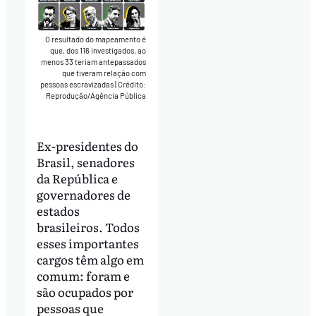
O resultado do mapeamento é
que, dos 116 investigados, ao
menos 33 teriam antepassados
que tiveram relação com
pessoas escravizadas
|
Crédito:
Reprodução/Agência Pública
Ex-presidentes do
Brasil, senadores
da República e
governadores de
estados
brasileiros. Todos
esses importantes
cargos têm algo em
comum: foram e
são ocupados por
pessoas que