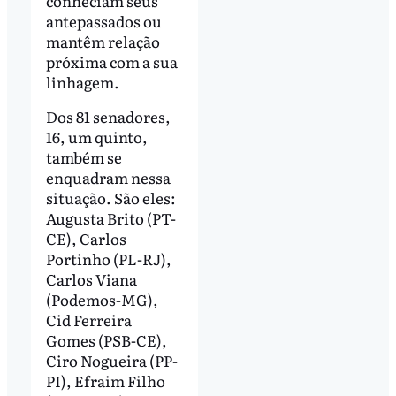
conheciam seus
antepassados ou
mantêm relação
próxima com a sua
linhagem.
Dos 81 senadores,
16, um quinto,
também se
enquadram nessa
situação. São eles:
Augusta Brito (PT-
CE), Carlos
Portinho (PL-RJ),
Carlos Viana
(Podemos-MG),
Cid Ferreira
Gomes (PSB-CE),
Ciro Nogueira (PP-
PI), Efraim Filho