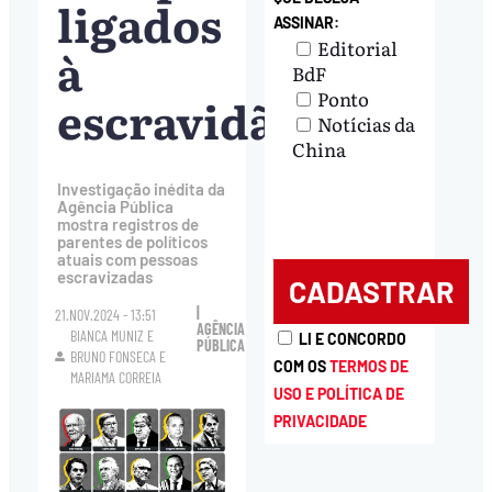
ligados
ASSINAR:
Editorial
à
BdF
Ponto
escravidão
Notícias da
China
Investigação inédita da
Agência Pública
mostra registros de
parentes de políticos
atuais com pessoas
escravizadas
|
21.NOV.2024 - 13:51
AGÊNCIA
BIANCA MUNIZ
E
LI E CONCORDO
PÚBLICA
BRUNO FONSECA
E
COM OS
TERMOS DE
MARIAMA CORREIA
USO E POLÍTICA DE
PRIVACIDADE