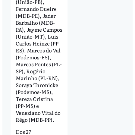
(União-PB),
Fernando Dueire
(MDB-PE), Jader
Barbalho (MDB-
PA), Jayme Campos
(União-MT), Luis
Carlos Heinze (PP-
RS), Marcos do Val
(Podemos-ES),
Marcos Pontes (PL-
SP), Rogério
Marinho (PL-RN),
Soraya Thronicke
(Podemos-MS),
Tereza Cristina
(PP-MS) e
Veneziano Vital do
Rêgo (MDB-PP).
Dos 27