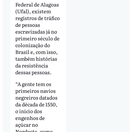
Federal de Alagoas
(Ufal), existem
registros de tráfico
de pessoas
escravizadas já no
primeiro século de
colonização do
Brasil e, com isso,
também histórias
da resistência
dessas pessoas.
“A gente tem os
primeiros navios
negreiros datados
da década de 1550,
o início dos
engenhos de
açúcar no
Nordeste, como