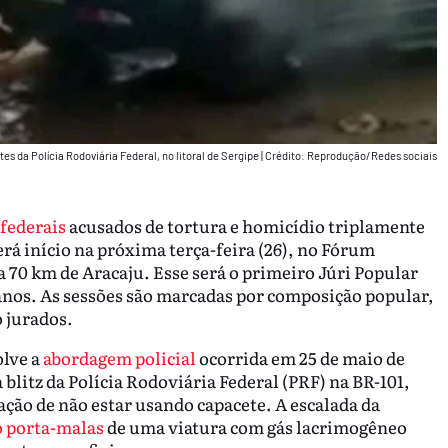
tes da Polícia Rodoviária Federal, no litoral de Sergipe
|
Crédito: Reprodução/Redes sociais
 federais
acusados de tortura e homicídio triplamente
erá início na próxima terça-feira (26), no Fórum
 70 km de Aracaju. Esse será o primeiro Júri Popular
 anos. As sessões são marcadas por composição popular,
 jurados.
olve a
abordagem policial
ocorrida em 25 de maio de
litz da Polícia Rodoviária Federal (PRF) na BR-101,
ção de não estar usando capacete. A escalada da
o porta-malas
de uma viatura com gás lacrimogêneo