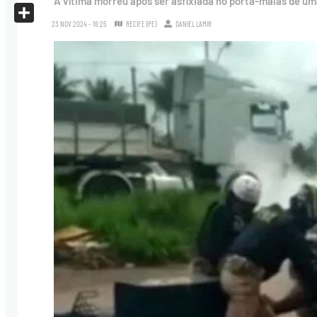
A vítima morreu após ser asfixiada no porta-malas de um
X
23.NOV.2024 - 16:25
RECIFE (PE)
DANIEL LAMIR
Share