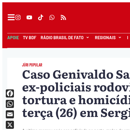
APOIE
TV BDF
RÁDIO BRASIL DE FATO
REGIONAIS
I
JÚRI POPULAR
Caso Genivaldo Sa
ex-policiais rodov
tortura e homicíd
Facebook
terça (26) em Serg
WhatsApp
Email