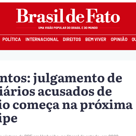
POLÍTICA
INTERNACIONAL
DIREITOS
BEM VIVER
OPINIÃO
Q
ntos: julgamento de
iários acusados de
io começa na próxima
ipe