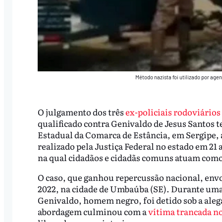
Método nazista foi utilizado por agen
O julgamento dos três
ex-policiais rodoviários
qualificado contra Genivaldo de Jesus Santos t
Estadual da Comarca de Estância, em Sergipe, a
realizado pela Justiça Federal no estado em 21
na qual cidadãos e cidadãs comuns atuam como
O caso, que ganhou repercussão nacional, env
2022, na cidade de Umbaúba (SE). Durante uma b
Genivaldo, homem negro, foi detido sob a alega
abordagem culminou com a
vítima trancada n