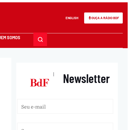
ENGLISH
OUÇA A RÁDIO BDF
UEM SOMOS
Newsletter
|