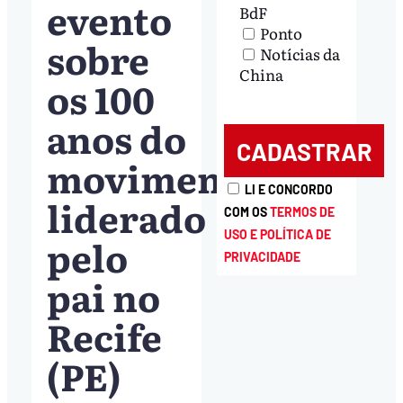
evento
BdF
Ponto
sobre
Notícias da
China
os 100
anos do
movimento
LI E CONCORDO
liderado
COM OS
TERMOS DE
USO E POLÍTICA DE
pelo
PRIVACIDADE
pai no
Recife
(PE)