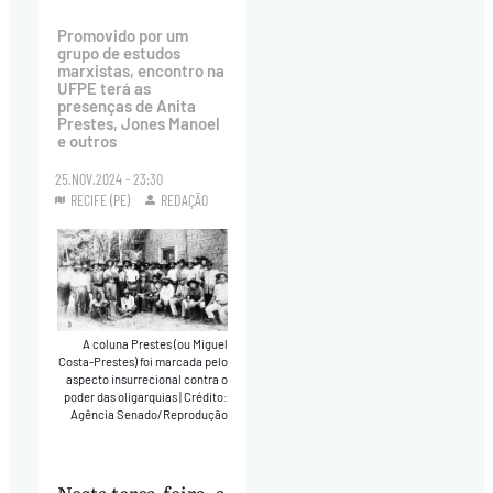
Promovido por um
grupo de estudos
marxistas, encontro na
UFPE terá as
presenças de Anita
Prestes, Jones Manoel
e outros
25.NOV.2024 - 23:30
RECIFE (PE)
REDAÇÃO
A coluna Prestes (ou Miguel
Costa-Prestes) foi marcada pelo
aspecto insurrecional contra o
poder das oligarquias
|
Crédito:
Agência Senado/Reprodução
Nesta terça-feira, a