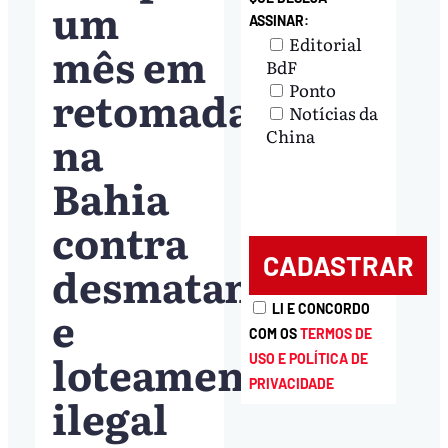
um
ASSINAR:
Editorial
mês em
BdF
Ponto
retomada
Notícias da
na
China
Bahia
contra
desmatamento
e
LI E CONCORDO
COM OS
TERMOS DE
loteamento
USO E POLÍTICA DE
PRIVACIDADE
ilegal