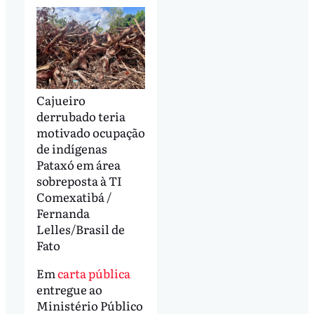
Cajueiro
derrubado teria
motivado ocupação
de indígenas
Pataxó em área
sobreposta à TI
Comexatibá /
Fernanda
Lelles/Brasil de
Fato
Em
carta pública
entregue ao
Ministério Público