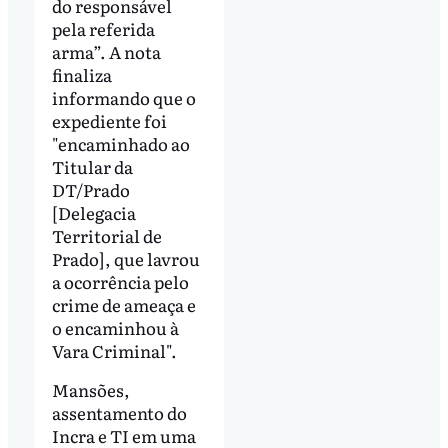
do responsável
pela referida
arma”. A nota
finaliza
informando que o
expediente foi
"encaminhado ao
Titular da
DT/Prado
[Delegacia
Territorial de
Prado], que lavrou
a ocorrência pelo
crime de ameaça e
o encaminhou à
Vara Criminal".
Mansões,
assentamento do
Incra e TI em uma