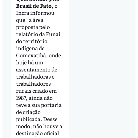
Brasil de Fato
, o
Incra informou
que “a área
proposta pelo
relatório da Funai
do território
indígena de
Comexatibá, onde
hoje há um
assentamento de
trabalhadoras e
trabalhadores
rurais criado em
1987, ainda não
teve a sua portaria
de criação
publicada. Desse
modo, não houve a
destinação oficial