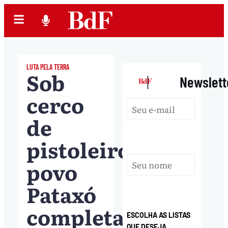
LUTA PELA TERRA
Sob
|
Newslett
cerco
de
pistoleiros,
povo
Pataxó
completa
ESCOLHA AS LISTAS
QUE DESEJA