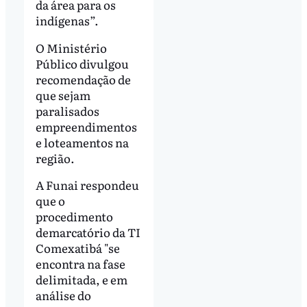
da área para os
indígenas”.
O Ministério
Público divulgou
recomendação de
que sejam
paralisados
empreendimentos
e loteamentos na
região.
A Funai respondeu
que o
procedimento
demarcatório da TI
Comexatibá "se
encontra na fase
delimitada, e em
análise do