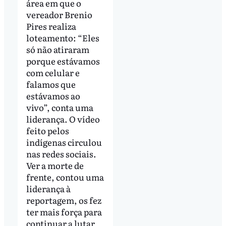
área em que o
vereador Brenio
Pires realiza
loteamento: “Eles
só não atiraram
porque estávamos
com celular e
falamos que
estávamos ao
vivo”, conta uma
liderança. O vídeo
feito pelos
indígenas circulou
nas redes sociais.
Ver a morte de
frente, contou uma
liderança à
reportagem, os fez
ter mais força para
continuar a lutar