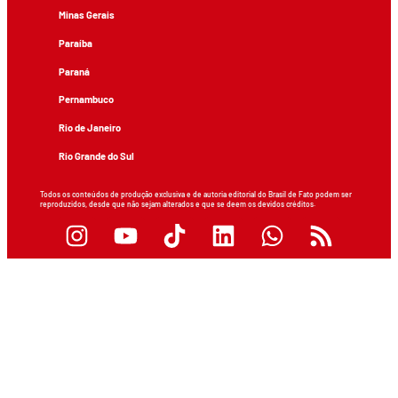
Minas Gerais
Paraíba
Paraná
Pernambuco
Rio de Janeiro
Rio Grande do Sul
Todos os conteúdos de produção exclusiva e de autoria editorial do Brasil de Fato podem ser
reproduzidos, desde que não sejam alterados e que se deem os devidos créditos.