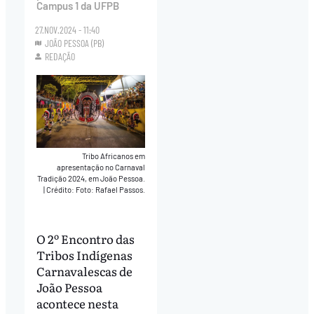
Campus 1 da UFPB
27.NOV.2024 - 11:40
JOÃO PESSOA (PB)
REDAÇÃO
Tribo Africanos em
apresentação no Carnaval
Tradição 2024, em João Pessoa.
|
Crédito: Foto: Rafael Passos.
O 2º Encontro das
Tribos Indígenas
Carnavalescas de
João Pessoa
acontece nesta