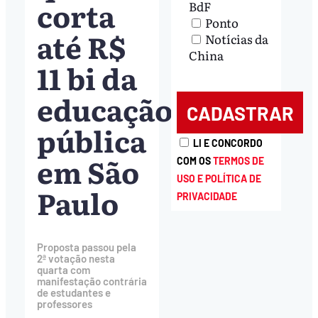
corta
BdF
Ponto
até R$
Notícias da
China
11 bi da
educação
pública
LI E CONCORDO
em São
COM OS
TERMOS DE
USO E POLÍTICA DE
Paulo
PRIVACIDADE
Proposta passou pela
2ª votação nesta
quarta com
manifestação contrária
de estudantes e
professores