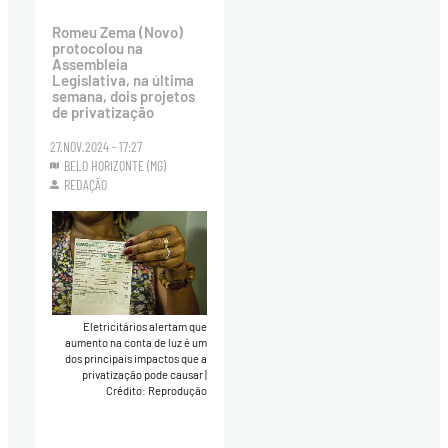
Romeu Zema (Novo)
protocolou na
Assembleia
Legislativa, na última
semana, dois projetos
de privatização
27.NOV.2024 - 17:27
BELO HORIZONTE (MG)
REDAÇÃO
Eletricitários alertam que
aumento na conta de luz é um
dos principais impactos que a
privatização pode causar
|
Crédito: Reprodução