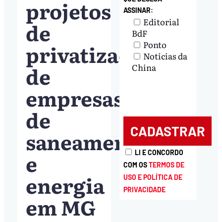
projetos
ASSINAR:
Editorial
de
BdF
Ponto
privatização
Notícias da
de
China
empresas
de
saneamento
e
LI E CONCORDO
COM OS
TERMOS DE
energia
USO E POLÍTICA DE
PRIVACIDADE
em MG