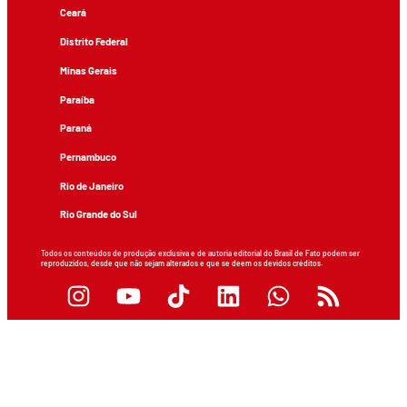
Ceará
Distrito Federal
Minas Gerais
Paraíba
Paraná
Pernambuco
Rio de Janeiro
Rio Grande do Sul
Todos os conteúdos de produção exclusiva e de autoria editorial do Brasil de Fato podem ser
reproduzidos, desde que não sejam alterados e que se deem os devidos créditos.