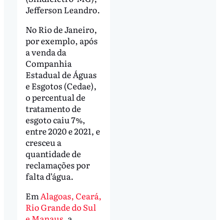
Jefferson Leandro.
No Rio de Janeiro,
por exemplo, após
a venda da
Companhia
Estadual de Águas
e Esgotos (Cedae),
o percentual de
tratamento de
esgoto caiu 7%,
entre 2020 e 2021, e
cresceu a
quantidade de
reclamações por
falta d’água.
Em
Alagoas, Ceará,
Rio Grande do Sul
e Manaus
, a