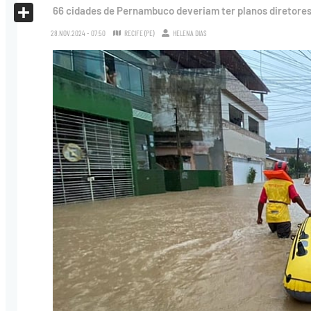
X
66 cidades de Pernambuco deveriam ter planos diretores
Share
28.NOV.2024 - 07:50
RECIFE (PE)
HELENA DIAS