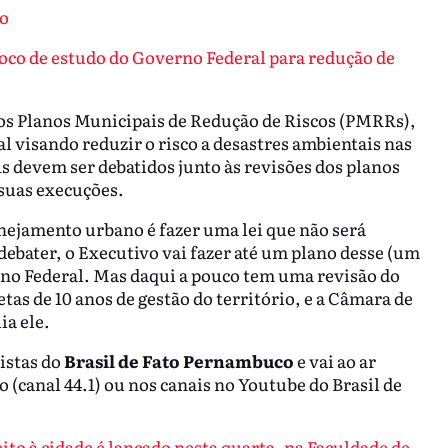
no
foco de estudo do Governo Federal para redução de
os Planos Municipais de Redução de Riscos (PMRRs),
l visando reduzir o risco a desastres ambientais nas
s devem ser debatidos junto às revisões dos planos
 suas execuções.
anejamento urbano é fazer uma lei que não será
ebater, o Executivo vai fazer até um plano desse (um
no Federal. Mas daqui a pouco tem uma revisão do
tas de 10 anos de gestão do território, e a Câmara de
ia ele.
istas do
Brasil de Fato Pernambuco
e vai ao ar
 (canal 44.1) ou nos canais no Youtube do Brasil de
eito à cidade é lançado nesta quarta, na Faculdade de