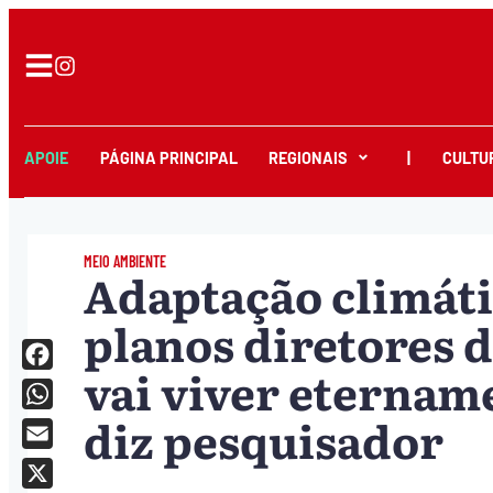
APOIE
PÁGINA PRINCIPAL
REGIONAIS
|
CULTU
MEIO AMBIENTE
Adaptação climáti
planos diretores d
vai viver eternam
Facebook
diz pesquisador
WhatsApp
Email