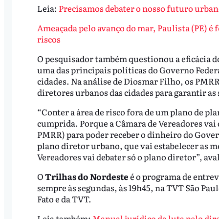
Leia:
Precisamos debater o nosso futuro urba
Ameaçada pelo avanço do mar, Paulista (PE) é 
riscos
O pesquisador também questionou a eficácia d
uma das principais políticas do Governo Federa
cidades. Na análise de Diosmar Filho, os PMRR
diretores urbanos das cidades para garantir as
“Conter a área de risco fora de um plano de pl
cumprida. Porque a Câmara de Vereadores vai d
PMRR) para poder receber o dinheiro do Gover
plano diretor urbano, que vai estabelecer as me
Vereadores vai debater só o plano diretor”, aval
O
Trilhas do Nordeste
é o programa de entrev
sempre às segundas, às 19h45, na TVT São Paulo
Fato e da TVT.
Leia também:
Manual jurídico da luta pelo dir