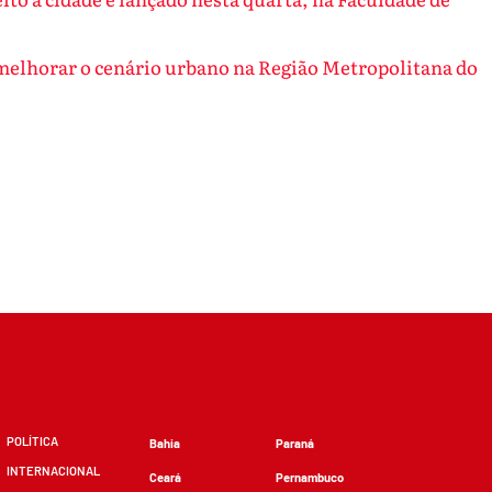
 melhorar o cenário urbano na Região Metropolitana do
POLÍTICA
Bahia
Paraná
INTERNACIONAL
Ceará
Pernambuco